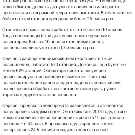
который расположен у главного входа ВДНХ. На велосипеде
можно быстро доехать до нужного павильона или просто
прокатиться по огромной территории выставки. В течение июня
байки на этой станции арендовали более 25 тысяч раз.
Столичный прокат начал работать в этом сезоне 10 апреля.
Тогда велосипеды были доступны только курьерам и
волонтерам. Всего с 10 апреля станциями аренды
воспользовались уже около 1,7 миллиона раз.
Сейчас в распоряжении москвичей около шести тысяч
велосипедов, работает 570 станций. До конца года будет не
менее 629 станций. Операторы проката регулярно
дезинфицируют велосипеды и самокаты. При этом
пользователям все равно следует надевать перчатки или
после поездки обрабатывать антисептиком руль, ручки
тормоза и другие части велосипеда.
Сервис городского велопроката развивается и становится
популярнее с каждым годом. Он открылся в 2013 году, с того
момента количество велосипедов выросло в 11 раз, а число
поездок — в 64 раза. В прошлом году в среднем в день
совершалось 24,5 тысячи поездок, а всего за сезон