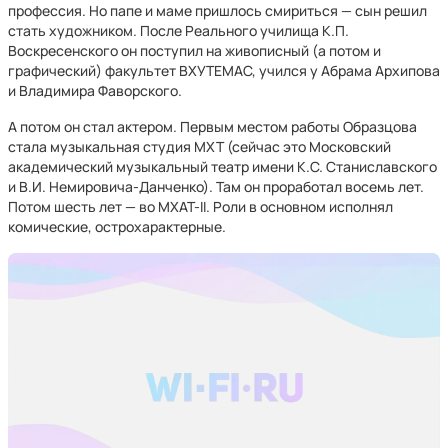
профессия. Но папе и маме пришлось смириться — сын решил
стать художником. После Реального училища К.П.
Воскресенского он поступил на живописный (а потом и
графический) факультет ВХУТЕМАС, учился у Абрама Архипова
и Владимира Фаворского.
А потом он стал актером. Первым местом работы Образцова
стала музыкальная студия МХТ (сейчас это Московский
академический музыкальный театр имени К.С. Станиславского
и В.И. Немировича-Данченко). Там он проработал восемь лет.
Потом шесть лет — во МХАТ-II. Роли в основном исполнял
комические, острохарактерные.