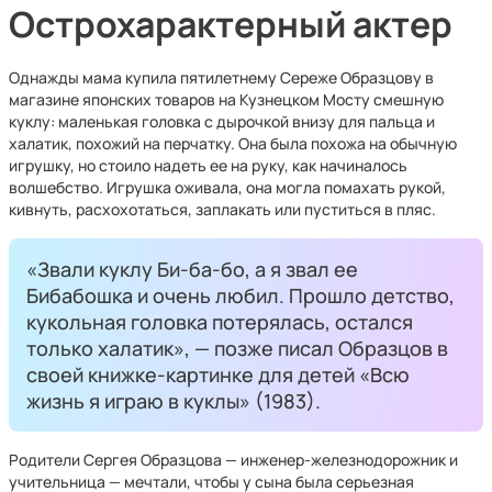
Острохарактерный актер
Однажды мама купила пятилетнему Сереже Образцову в
магазине японских товаров на Кузнецком Мосту смешную
куклу: маленькая головка с дырочкой внизу для пальца и
халатик, похожий на перчатку. Она была похожа на обычную
игрушку, но стоило надеть ее на руку, как начиналось
волшебство. Игрушка оживала, она могла помахать рукой,
кивнуть, расхохотаться, заплакать или пуститься в пляс.
«Звали куклу Би-ба-бо, а я звал ее
Бибабошка и очень любил. Прошло детство,
кукольная головка потерялась, остался
только халатик», — позже писал Образцов в
своей книжке-картинке для детей «Всю
жизнь я играю в куклы» (1983).
Родители Сергея Образцова — инженер-железнодорожник и
учительница — мечтали, чтобы у сына была серьезная