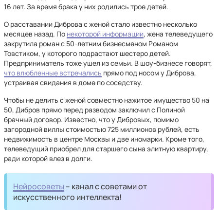
16 лет. За время брака у них родились трое детей.
О расставании Диброва с женой стало известно несколько
месяцев назад. По
некоторой информации
, жена телеведущего
закрутила роман с 50-летним бизнесменом Романом
Товстиком, у которого подрастают шестеро детей.
Предприниматель тоже ушел из семьи. В шоу-бизнесе говорят,
что влюбленные встречались
прямо под носом у Диброва,
устраивая свидания в доме по соседству.
Чтобы не делить с женой совместно нажитое имущество 50 на
50, Дибров прямо перед разводом заключил с Полиной
брачный договор. Известно, что у Дибровых, помимо
загородной виллы стоимостью 725 миллионов рублей, есть
недвижимость в центре Москвы и две иномарки. Кроме того,
телеведущий приобрел для старшего сына элитную квартиру,
ради которой влез в долги.
Нейросоветы
– канал с советами от
искусственного интеллекта!