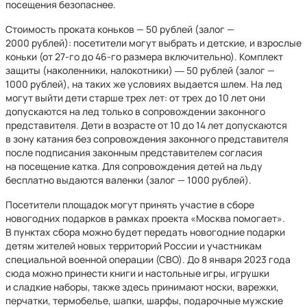
посещения безопаснее.
Стоимость проката коньков — 50 рублей (залог —
2000 рублей): посетители могут выбрать и детские, и взрослые
коньки (от 27-го до 46-го размера включительно). Комплект
защиты (наколенники, налокотники) ― 50 рублей (залог —
1000 рублей), на таких же условиях выдается шлем. На лед
могут выйти дети старше трех лет: от трех до 10 лет они
допускаются на лед только в сопровождении законного
представителя. Дети в возрасте от 10 до 14 лет допускаются
в зону катания без сопровождения законного представителя
после подписания законным представителем согласия
на посещение катка. Для сопровождения детей на льду
бесплатно выдаются валенки (залог — 1000 рублей).
Посетители площадок могут принять участие в сборе
новогодних подарков в рамках проекта «Москва помогает».
В пунктах сбора можно будет передать новогодние подарки
детям жителей новых территорий России и участникам
специальной военной операции (СВО). До 8 января 2023 года
сюда можно принести книги и настольные игры, игрушки
и сладкие наборы, также здесь принимают носки, варежки,
перчатки, термобелье, шапки, шарфы, подарочные мужские