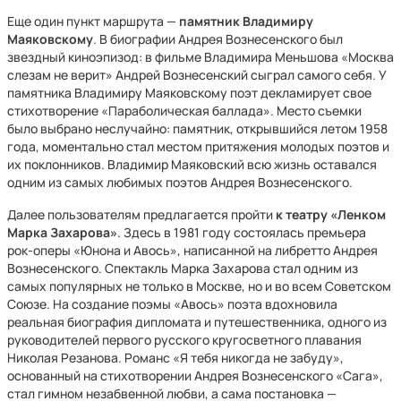
Еще один пункт маршрута —
памятник Владимиру
Маяковскому
. В биографии Андрея Вознесенского был
звездный киноэпизод: в фильме Владимира Меньшова «Москва
слезам не верит» Андрей Вознесенский сыграл самого себя. У
памятника Владимиру Маяковскому поэт декламирует свое
стихотворение «Параболическая баллада». Место съемки
было выбрано неслучайно: памятник, открывшийся летом 1958
года, моментально стал местом притяжения молодых поэтов и
их поклонников. Владимир Маяковский всю жизнь оставался
одним из самых любимых поэтов Андрея Вознесенского.
Далее пользователям предлагается пройти
к театру «Ленком
Марка Захарова»
. Здесь в 1981 году состоялась премьера
рок-оперы «Юнона и Авось», написанной на либретто Андрея
Вознесенского. Спектакль Марка Захарова стал одним из
самых популярных не только в Москве, но и во всем Советском
Союзе. На создание поэмы «Авось» поэта вдохновила
реальная биография дипломата и путешественника, одного из
руководителей первого русского кругосветного плавания
Николая Резанова. Романс «Я тебя никогда не забуду»,
основанный на стихотворении Андрея Вознесенского «Сага»,
стал гимном незабвенной любви, а сама постановка —