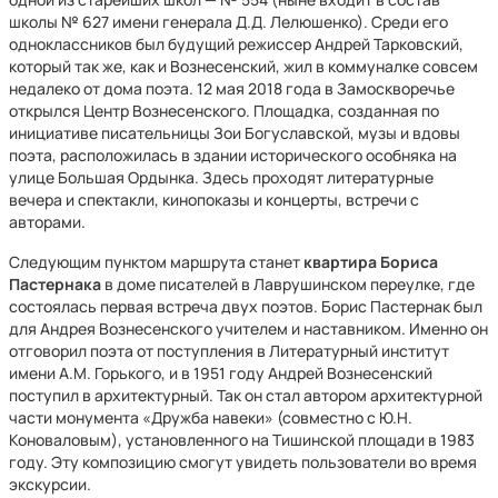
школы № 627 имени генерала Д.Д. Лелюшенко). Среди его
одноклассников был будущий режиссер Андрей Тарковский,
который так же, как и Вознесенский, жил в коммуналке совсем
недалеко от дома поэта. 12 мая 2018 года в Замоскворечье
открылся Центр Вознесенского. Площадка, созданная по
инициативе писательницы Зои Богуславской, музы и вдовы
поэта, расположилась в здании исторического особняка на
улице Большая Ордынка. Здесь проходят литературные
вечера и спектакли, кинопоказы и концерты, встречи с
авторами.
Следующим пунктом маршрута станет
квартира Бориса
Пастернака
в доме писателей в Лаврушинском переулке, где
состоялась первая встреча двух поэтов. Борис Пастернак был
для Андрея Вознесенского учителем и наставником. Именно он
отговорил поэта от поступления в Литературный институт
имени А.М. Горького, и в 1951 году Андрей Вознесенский
поступил в архитектурный. Так он стал автором архитектурной
части монумента «Дружба навеки» (совместно с Ю.Н.
Коноваловым), установленного на Тишинской площади в 1983
году. Эту композицию смогут увидеть пользователи во время
экскурсии.