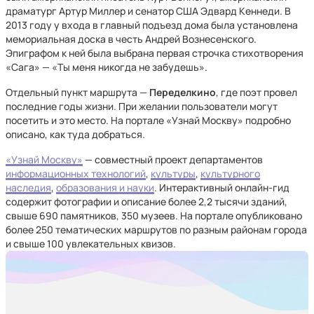
драматург Артур Миллер и сенатор США Эдвард Кеннеди. В
2013 году у входа в главный подъезд дома была установлена
мемориальная доска в честь Андрей Вознесенского.
Эпиграфом к ней была выбрана первая строчка стихотворения
«Сага» — «Ты меня никогда не забудешь».
Отдельный пункт маршрута —
Переделкино
, где поэт провел
последние годы жизни. При желании пользователи могут
посетить и это место. На портале «Узнай Москву» подробно
описано, как туда добраться.
«Узнай Москву»
— совместный проект департаментов
информационных технологий
,
культуры
,
культурного
наследия
,
образования и науки
. Интерактивный онлайн-гид
содержит фотографии и описание более 2,2 тысячи зданий,
свыше 690 памятников, 350 музеев. На портале опубликовано
более 250 тематических маршрутов по разным районам города
и свыше 100 увлекательных квизов.