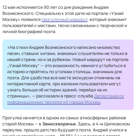
12 мая исполняется 90 лет со дня рождения Андрея
Вознесенского. Специально к этой дате на портале «Узнай
Москву» появился
прогулочный маршрут
, который знакомит
пользователей с местами, тесно связанными с творческой и
личной биографией поэта.
«На стихи Андрея Вознесенского написано множество
песен, ставших хитами, знакомых слушателям не только в
нашей стране, но и за рубежом. Новый маршрут на портале
„Узнай Москву“ — это возможность немного углубиться в
историю и пройтись по уголкам столицы, значимым для
поэта. Для удобства все места экскурсии отмечены на
интерактивной карте, при желании пользователи могут
узнать больше об истории зданий, перейдя на их
страницы», — рассказали в пресс-службе
Департамента
информационных технологий города Москвы
.
Прогулка начнется в одном из самых атмосферных районов
старой Москвы — в
Замоскворечье
. Здесь, в 4-м Щипковском
переулке, прошло детство будущего поэта. Андрей учился в
одной из старейших школ — № 554 (ныне входит в состав