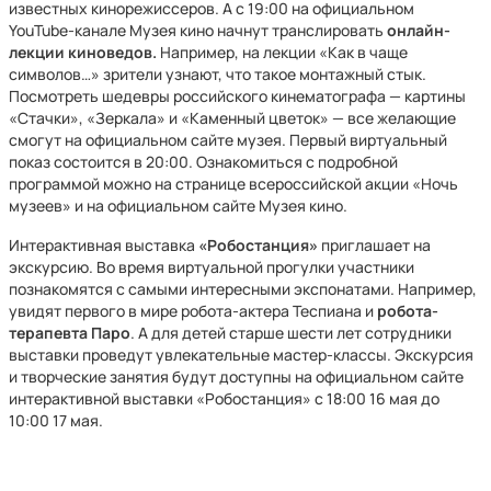
известных кинорежиссеров. А с 19:00 на официальном
YouTube-канале Музея кино начнут транслировать
онлайн-
лекции киноведов.
Например, на лекции «Как в чаще
символов…» зрители узнают, что такое монтажный стык.
Посмотреть шедевры российского кинематографа — картины
«Стачки», «Зеркала» и «Каменный цветок» — все желающие
смогут на официальном сайте музея. Первый виртуальный
показ состоится в 20:00. Ознакомиться с подробной
программой можно на странице всероссийской акции «Ночь
музеев» и на официальном сайте Музея кино.
Интерактивная выставка
«Робостанция»
приглашает на
экскурсию. Во время виртуальной прогулки участники
познакомятся с самыми интересными экспонатами. Например,
увидят первого в мире робота-актера Теспиана и
робота-
терапевта Паро
. А для детей старше шести лет сотрудники
выставки проведут увлекательные мастер-классы. Экскурсия
и творческие занятия будут доступны на официальном сайте
интерактивной выставки «Робостанция» с 18:00 16 мая до
10:00 17 мая.