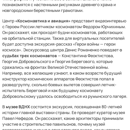
познакомятся с настенными рисунками древнего храма и
новгородскими берестяными грамотами.
Центр
«Космонавтика и авиация»
представит видеоинтервью
с Героем России летчиком-космонавтом Федором Юрчихиным.
Он расскажет, как проходят будни космонавтов, работающих
на орбитальной станции. Также для виртуальных посетителей
будет доступна экскурсия-рассказ «Герои войны — герои
космоса». Экскурсовод центра Денис Романенко поведает
о
судьбах трех космонавтов
— Константина Феоктистова,
Георгия Добровольского и Георгия Берегового, которые
сражались на фронтах Великой Отечественной войны.
Например, все желающие узнают, в каком возрасте будущий
конструктор космических аппаратов Феоктистов попал в
разведгруппу, сколько боевых вылетов совершил летчик-
испытатель Береговой и как будущему космонавту
Добровольскому удалось освободиться из румынского лагеря.
В
музее ВДНХ
состоится экскурсия, посвященная 80-летней
истории главной выставки страны. Ее проведет куратор музея
Павел Нефедов. Он расскажет, какие архитекторы принимали
участие в строительстве павильонов, почему музей
располагается именно в арке главного входа, как выставка