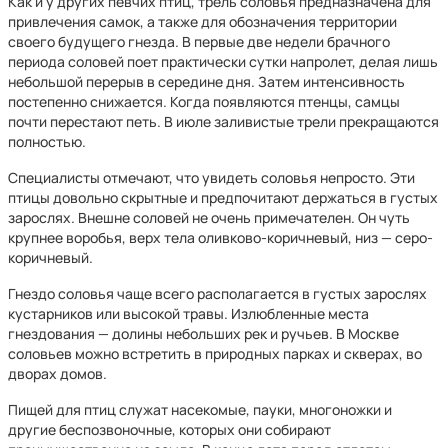
Как и у других певчих птиц, трель соловья предназначена для
привлечения самок, а также для обозначения территории
своего будущего гнезда. В первые две недели брачного
периода соловей поет практически сутки напролет, делая лишь
небольшой перерыв в середине дня. Затем интенсивность
постепенно снижается. Когда появляются птенцы, самцы
почти перестают петь. В июле заливистые трели прекращаются
полностью.
Специалисты отмечают, что увидеть соловья непросто. Эти
птицы довольно скрытные и предпочитают держаться в густых
зарослях. Внешне соловей не очень примечателен. Он чуть
крупнее воробья, верх тела оливково-коричневый, низ — серо-
коричневый.
Гнездо соловья чаще всего располагается в густых зарослях
кустарников или высокой травы. Излюбленные места
гнездования — долины небольших рек и ручьев. В Москве
соловьев можно встретить в природных парках и скверах, во
дворах домов.
Пищей для птиц служат насекомые, пауки, многоножки и
другие беспозвоночные, которых они собирают