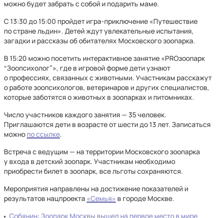
можно будет забрать с собой и подарить маме.
С 13:30 до 15:00 пройдет игра-приключение «Путешествие
по стране льдин». Детей ждут увлекательные испытания,
загадки и рассказы об обитателях Московского зоопарка.
В 15:20 можно посетить интерактивное занятие «PROзоопарк
“Зоопсихолог”», где в игровой форме дети узнают
о профессиях, связанных с животными. Участникам расскажут
о работе зоопсихологов, ветеринаров и других специалистов,
которые заботятся о животных в зоопарках и питомниках.
Число участников каждого занятия — 35 человек.
Приглашаются дети в возрасте от шести до 13 лет. Записаться
можно
по ссылке
.
Встреча с ведущим — на территории Московского зоопарка
у входа в детский зоопарк. Участникам необходимо
приобрести билет в зоопарк, все льготы сохраняются.
Мероприятия направлены на достижение показателей и
результатов нацпроекта
«Семья»
в городе Москве.
Собянин: Зоопарк Москвы вышел на первое место в мире