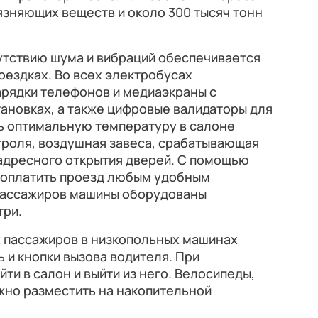
рязняющих веществ и около 300 тысяч тонн
утствию шума и вибраций обеспечивается
оездках. Во всех электробусах
арядки телефонов и медиаэкраны с
ановках, а также цифровые валидаторы для
ь оптимальную температуру в салоне
троля, воздушная завеса, срабатывающая
 адресного открытия дверей. С помощью
 оплатить проезд любым удобным
пассажиров машины оборудованы
три.
 пассажиров в низкопольных машинах
 и кнопки вызова водителя. При
ти в салон и выйти из него. Велосипеды,
жно разместить на накопительной