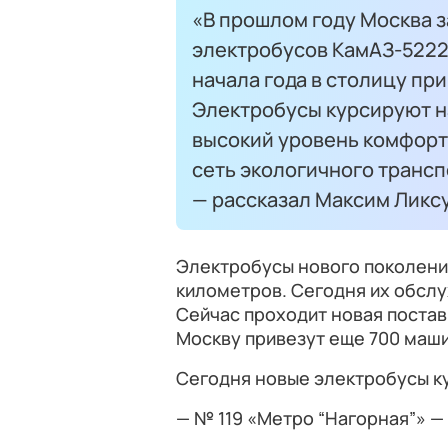
«В прошлом году Москва з
электробусов КамАЗ-52222
начала года в столицу пр
Электробусы курсируют н
высокий уровень комфорт
сеть экологичного трансп
— рассказал Максим Ликсу
Электробусы нового поколения
километров. Сегодня их обслу
Сейчас проходит новая поставк
Москву привезут еще 700 маши
Сегодня новые электробусы к
— № 119 «Метро “Нагорная”» —