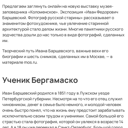
Предлагаем заглянуть онлайн на новую выставку музея-
заповедника «Коломенское». Экспозиция «Иван Федорович
Барщевский. Фотограф русской старины» рассказывает о
знаменитом фотохудожнике, чье увлечение старинной
архитектурой стало делом жизни. Многие памятники русского
зодчества дошли до нас только в виде фотографий, сделанных
им.
Творческий путь Ивана Барщевского, важные вехи его
биографии и шесть снимков, сделанных им в Москве, — в
материале mos.ru.
Ученик Бергамаско
Иван Барщевский родился в 1851 году в Лужском уезде
Петербургской губернии. Несмотря на то что его отец служил
чиновником, денег в семье было немного, и молодой человек
очень быстро понял, что на жизнь ему предстоит зарабатывать
исключительно своим трудом и умениями. Самой большой его
страстью стала фотография, которой он увлекся в возрасте 14
лет. А в 18 он уже переехал в Санкт-Петербург. Большой город