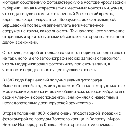
и открыл собственную фотомастерскую в Ростове Ярославской
губернии. Начав интересоваться местными новостями, узнал,
что ходят слухи о том, что старинный Ростовский кремль,
вероятно, скоро разрушится. Вооружившись фотокамерой,
Барщевский поспешил запечатлеть величественное
сооружение таким, какое оно есть. Так началось его увлечение
старинными архитектурными объектами, которое позже станет
делом всей жизни.
О технике, которой он пользовался в тот период, сегодня знают
не так много. В его автобиографических записках говорится,
что он модернизировал фототехнику под свои задачи, в
частности переделывал существующие кассеты.
В 1883 году Барщевский получил звание фотографа
Императорской академии художеств. Он начал сотрудничать с
Московским археологическим обществом, которое избрало его
своим членом-корреспондентом, знакомился с известными
исследователями древнерусской архитектуры.
Вторая половина 1880-х была очень плодотворной: поездки с
фотокамерой по городам Золотого кольца, в Вологду, Муром,
Нижний Новгород, на Кавказ. Некоторые из этих снимков