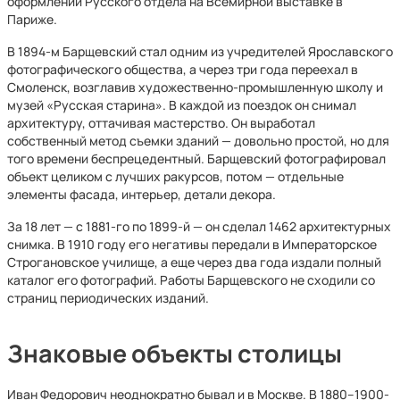
оформлении Русского отдела на Всемирной выставке в
Париже.
В 1894-м Барщевский стал одним из учредителей Ярославского
фотографического общества, а через три года переехал в
Смоленск, возглавив художественно-промышленную школу и
музей «Русская старина». В каждой из поездок он снимал
архитектуру, оттачивая мастерство. Он выработал
собственный метод съемки зданий — довольно простой, но для
того времени беспрецедентный. Барщевский фотографировал
объект целиком с лучших ракурсов, потом — отдельные
элементы фасада, интерьер, детали декора.
За 18 лет — с 1881-го по 1899-й — он сделал 1462 архитектурных
снимка. В 1910 году его негативы передали в Императорское
Строгановское училище, а еще через два года издали полный
каталог его фотографий. Работы Барщевского не сходили со
страниц периодических изданий.
Знаковые объекты столицы
Иван Федорович неоднократно бывал и в Москве. В 1880–1900-