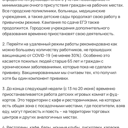
минимизации очного присутствия граждан на рабочих местах.
Все городские поликлиники, больницы, медицинские
учреждения, а также детские сады продолжат свою работу в
привычном режиме. Кампания по сдаче ЕГЭ также
продолжится. Городские учреждения дополнительного
образования временно приостановят свою деятельность.
2. Перейти на удаленный режим работы рекомендовано как
можно большему количеству работников, не прошедших
вакцинацию от COVID-19 (не менее 30%). Особенно это
касается пожилых людей старше 65 лет и граждан с
хроническими заболеваниями, которые пока не сделали
прививку. Вакцинированными мы считаем тех, кто получил
хотя бы один компонент прививки.
3. До конца следующей недели (с 13 по 20 июня) временно
приостанавливается работа детских игровых комнат и фуд-
кортов. Это территории с кафе и ресторанчиками, на которых
есть общая зона с посадочными местами, где посетители, взяв
еду, могут присесть и поесть – на территории торговых
центров и других аналогичных местах.
4. Рестораны, кафе, бары, ночные клубы, дискотеки, караоке,