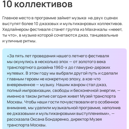
10 коллективов
Главное место в программе займет музыка: на двух сценах
выступят более 10 джазовых и мультижанровых коллективов.
Хедлайнером фестиваля станет группа из Махачкалы «нееет,
ты что», в музыке которой сочетаются джаз, танцевальные
и уличные ритмы.
«За пять лет проведения нашего летнего фестиваля
мы окунулись в несколько эпох — от золотого века
транспортного дизайна 1960-х до гламурно-дерзких
нулевых. В этом году мы выбрали другой путь и сделали
главным героем не конкретную эпоху, а кое-что
вневременное — музыку. Нашим жанром стал джаз,
полный импровизации, свободы и бесконечной энергии, —
именно в таком ритме сегодня живет Музей транспорта
Москвы. Чтобы наши гости почувствовали его особенное
внимание, мы уделили музыкальной программе, наполнив
ее джазовыми и мультижанровыми выступлениями», —
рассказала Оксана Бондаренко, директор Музея
транспорта Москвы.