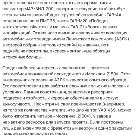
представлены легенды советского автопрома: тягач-
эвакуатор МАЗ-ЗИЛ-200, курортно-экскурсионный автобус
с открытым кузовом «Рица», грузовой автомобиль ГАЗ-АА,
пожарная машина ПМГ-36, такси ГАЗ-М20 «Победа»,
мотоколяска «Фунтик» и машины ГАЗ-21 «Волга» разных
модификаций. Отдельного внимания заслуживает коллекция
автомобильного завода имени Ленинского комсомола (АЗЛК),
в которой собраны не только серийные машины, но и
редчайшие прототипы, экспериментальные образцы
и гоночные болиды.
Среди наиболее интересных экспонатов — прототип
автомобиля повышенной проходимости
«Москвич-2150». Этот
внедорожник сделали на АЗЛК в качестве опытного образца.
Его проектировали для работы в сложных сельских и полевых
условиях. Рамная конструкция, зависимая рессорная
подвеска и стойкость к коррозии обеспечивали высокую
выносливость. Несмотря на свои преимущества (например,
из того же количества металла, что шло на три УАЗ-469, можно
было изготовить четыре «Москвича-2150»), у завода
не хватило ресурсов для запуска проекта. Были построены
лишь два экземпляра с брезентовым верхом и один с закрытым
цельнометаллическим кузовом.