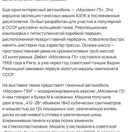
Еще один интересный автомобиль —
«Москвич-Г5». Это
вершина эволюции гоночных машин АЗЛК в послевоенные
десятилетия. Он был разработан для участия в популярной
в СССР шоссейно-кольцевой гонке. Революционная
компоновка с пятиступенчатой коробкой передач,
расположенной позади главной передачи, позволяла быстро
менять шестерни под характер трассы. Основа шасси —
пространственная рама из хромансилевых труб массой
43 килограмма. Дебют «Москвича-Г5» состоялся осенью
1968 года в Риге, а уже через год советский гонщик Вадим
Ржечицкий завоевал первую золотую медаль чемпионата
СССР.
На выставке также представят гоночный автомобиль
«Москвич-Г5М‘ — модернизированную версию „Москвича-Г5“,
о чем говорит и буква М в названии. Машина получила
двигатель „412–2В“ объемом 1840 кубических сантиметров
и мощностью до 124 лошадиных сил, увеличенную колею,
диски из магниевого сплава и увеличенные шины.
Алюминиевые панели кузова позже заменили
на стеклопластиковые. Модель участвовала в советской