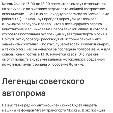
Каждый час с 13:00 до 18:00 посетители смогут отправиться
на экскурсию по выставке редких автомобилей (возрастное
ограничение — 12+) и на пешеходную прогулку по Басманному
району (7+). Ее маршрут пройдет через улицу Казакова
и Токмаков переулок и завершится у легендарного гаража
Константина Мельникова на Новорязанской улице, в котором
откроется постоянная экспозиция Музея транспорта Москвы.
По пути экскурсоводы расскажут об истории района и его
знаменитых жителях — поэтах, губернаторах, коллекционерах,
а также о том, как он менялся за последние полтора века. А для
совсем юных гостей в 13:30 начнется квест (0+), где они
смогут попасть внутрь уникальной мотоколяски, созданной
по мотивам мультсериала о поросенке Фунтике.
Легенды советского
автопрома
На выставке редких автомобилей можно будет увидеть
машины из фондов Музея транспорта Москвы. В экспозиции