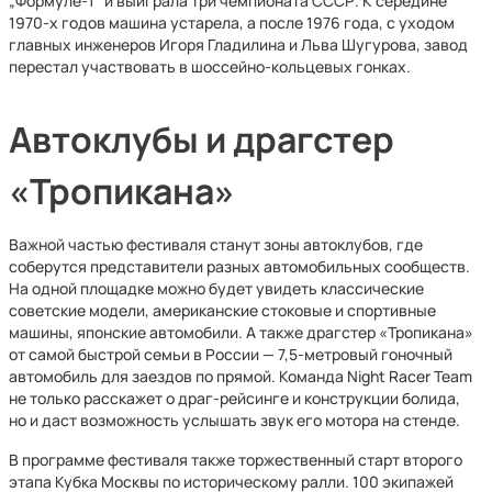
„Формуле-1“ и выиграла три чемпионата СССР. К середине
1970-х годов машина устарела, а после 1976 года, с уходом
главных инженеров Игоря Гладилина и Льва Шугурова, завод
перестал участвовать в шоссейно-кольцевых гонках.
Автоклубы и драгстер
«Тропикана»
Важной частью фестиваля станут зоны автоклубов, где
соберутся представители разных автомобильных сообществ.
На одной площадке можно будет увидеть классические
советские модели, американские стоковые и спортивные
машины, японские автомобили. А также драгстер «Тропикана»
от самой быстрой семьи в России — 7,5-метровый гоночный
автомобиль для заездов по прямой. Команда Night Racer Team
не только расскажет о драг-рейсинге и конструкции болида,
но и даст возможность услышать звук его мотора на стенде.
В программе фестиваля также торжественный старт второго
этапа Кубка Москвы по историческому ралли. 100 экипажей