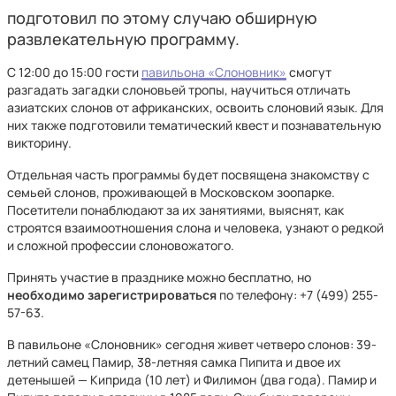
подготовил по этому случаю обширную
развлекательную программу.
С 12:00 до 15:00 гости
павильона «Слоновник»
смогут
разгадать загадки слоновьей тропы, научиться отличать
азиатских слонов от африканских, освоить слоновий язык. Для
них также подготовили тематический квест и познавательную
викторину.
Отдельная часть программы будет посвящена знакомству с
семьей слонов, проживающей в Московском зоопарке.
Посетители понаблюдают за их занятиями, выяснят, как
строятся взаимоотношения слона и человека, узнают о редкой
и сложной профессии слоновожатого.
Принять участие в празднике можно бесплатно, но
необходимо зарегистрироваться
по телефону: +7 (499) 255-
57-63.
В павильоне «Слоновник» сегодня живет четверо слонов: 39-
летний самец Памир, 38-летняя самка Пипита и двое их
детенышей — Киприда (10 лет) и Филимон (два года). Памир и