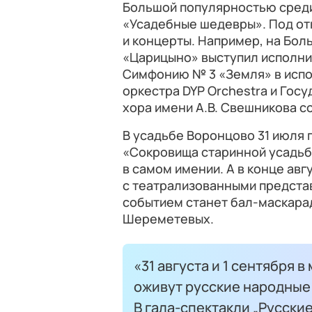
Большой популярностью среди
«Усадебные шедевры». Под от
и концерты. Например, на Бо
«Царицыно» выступил исполни
Симфонию № 3 «Земля» в исп
оркестра DYP Orchestra и Гос
хора имени А.В. Свешникова с
В усадьбе Воронцово 31 июля 
«Сокровища старинной усадьб
в самом имении. А в конце авг
с театрализованными предста
событием станет бал-маскара
Шереметевых.
«31 августа и 1 сентября 
оживут русские народные
В гала-спектакли „Русские