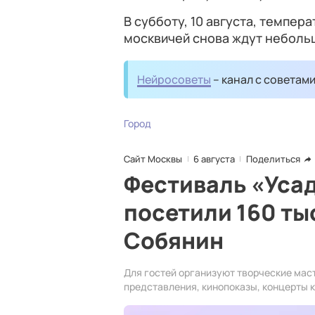
В субботу, 10 августа, темпер
москвичей снова ждут неболь
Нейросоветы
– канал с советам
Город
Сайт Москвы
6 августа
Поделиться
Фестиваль «Уса
посетили 160 ты
Собянин
Для гостей организуют творческие мас
представления, кинопоказы, концерты 