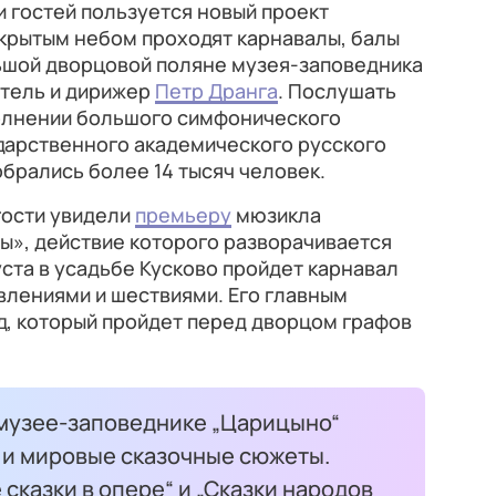
 гостей пользуется новый проект
крытым небом проходят карнавалы, балы
льшой дворцовой поляне музея-заповедника
тель и дирижер
Петр Дранга
. Послушать
олнении большого симфонического
ударственного академического русского
обрались более 14 тысяч человек.
гости увидели
премьеру
мюзикла
ы», действие которого разворачивается
уста в усадьбе Кусково пройдет карнавал
влениями и шествиями. Его главным
д, который пройдет перед дворцом графов
в музее-заповеднике „Царицыно“
 и мировые сказочные сюжеты.
 сказки в опере“ и „Сказки народов