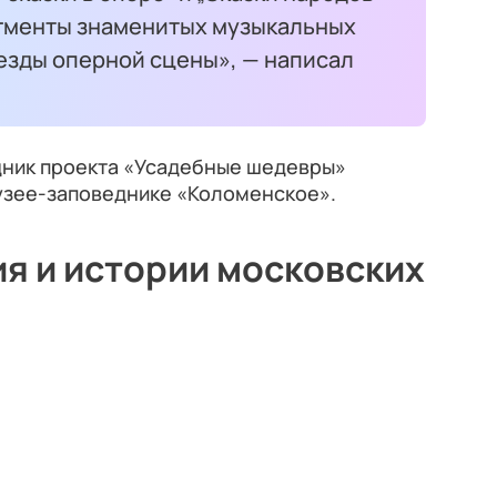
агменты знаменитых музыкальных
езды оперной сцены», — написал
ник проекта «Усадебные шедевры»
 музее-заповеднике «Коломенское».
ия и истории московских