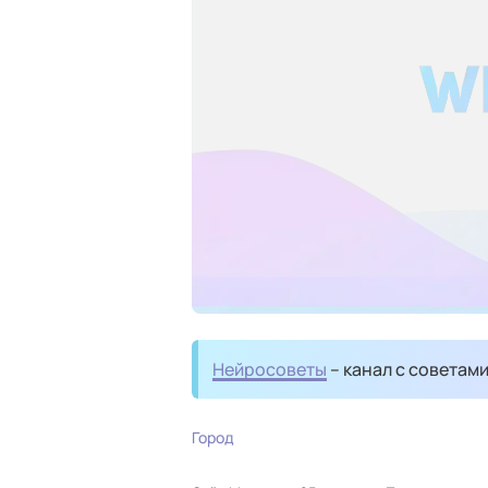
Нейросоветы
– канал с советам
Город