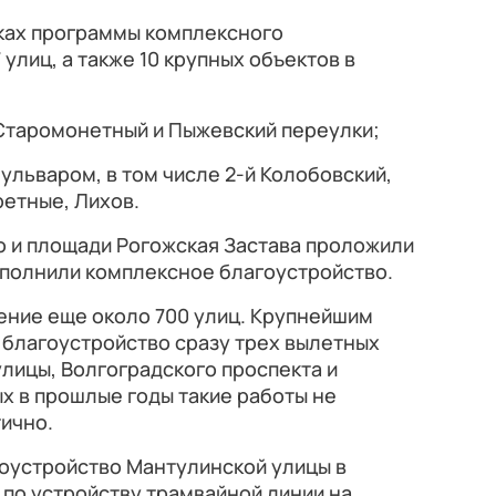
мках программы комплексного
улиц, а также 10 крупных объектов в
:
Старомонетный и Пыжевский переулки;
ульваром, в том числе 2-й Колобовский,
етные, Лихов.
о и площади Рогожская Застава проложили
полнили комплексное благоустройство.
ление еще около 700 улиц. Крупнейшим
 благоустройство сразу трех вылетных
лицы, Волгоградского проспекта и
х в прошлые годы такие работы не
ично.
гоустройство Мантулинской улицы в
по устройству трамвайной линии на