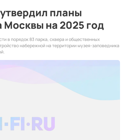
 утвердил планы
 Москвы на 2025 год
сти в порядок 83 парка, сквера и общественных
стройство набережной на территории музея-заповедника
й.