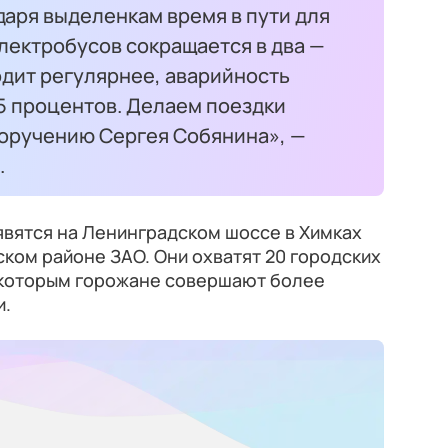
аря выделенкам время в пути для
лектробусов сокращается в два —
одит регулярнее, аварийность
5 процентов. Делаем поездки
оручению Сергея Собянина», —
.
вятся на Ленинградском шоссе в Химках
ском районе ЗАО. Они охватят 20 городских
 которым горожане совершают более
и.