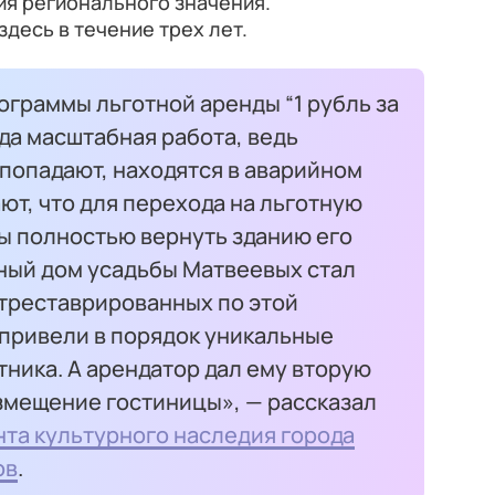
ия регионального значения.
десь в течение трех лет.
ограммы льготной аренды “1 рубль за
гда масштабная работа, ведь
 попадают, находятся в аварийном
ют, что для перехода на льготную
ы полностью вернуть зданию его
вный дом усадьбы Матвеевых стал
отреставрированных по этой
привели в порядок уникальные
ника. А арендатор дал ему вторую
змещение гостиницы», — рассказал
та культурного наследия города
ов
.