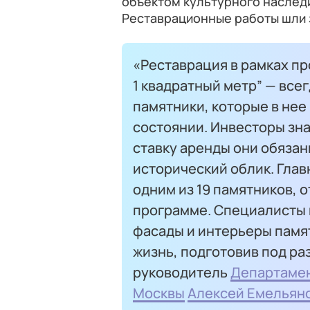
объектом культурного наслед
Реставрационные работы шли з
«Реставрация в рамках пр
1 квадратный метр” — все
памятники, которые в нее
состоянии. Инвесторы зна
ставку аренды они обязан
исторический облик. Гла
одним из 19 памятников, 
программе. Специалисты 
фасады и интерьеры памят
жизнь, подготовив под ра
руководитель
Департамен
Москвы
Алексей Емельян