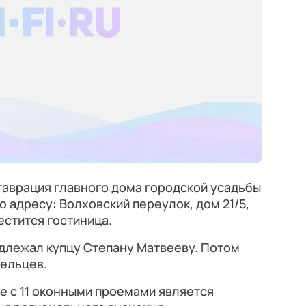
аврация главного дома городской усадьбы
 адресу: Волховский переулок, дом 21/5,
естится гостиница.
длежал купцу Степану Матвееву. Потом
дельцев.
е с 11 оконными проемами является