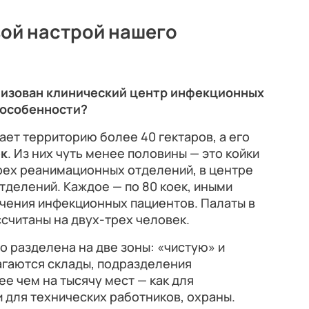
вой настрой нашего
анизован клинический центр инфекционных
е особенности?
ет территорию более 40 гектаров, а его
ек
. Из них чуть менее половины — это койки
ех реанимационных отделений, в центре
делений. Каждое — по 80 коек, иными
лечения инфекционных пациентов. Палаты в
считаны на двух-трех человек.
о разделена на две зоны: «чистую» и
агаются склады, подразделения
е чем на тысячу мест — как для
и для технических работников, охраны.