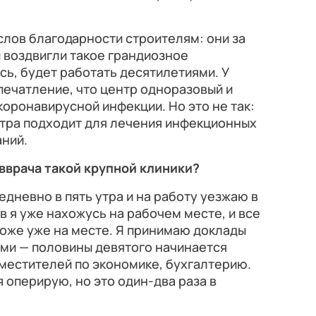
 слов благодарности строителям: они за
 воздвигли такое грандиозное
сь, будет работать десятилетиями. У
печатление, что центр одноразовый и
коронавирусной инфекции. Но это не так:
нтра подходит для лечения инфекционных
аний.
авврача такой крупной клиники?
едневно в пять утра и на работу уезжаю в
в я уже нахожусь на рабочем месте, и все
тоже уже на месте. Я принимаю доклады
ьми — половины девятого начинается
местителей по экономике, бухгалтерию.
я оперирую, но это один-два раза в