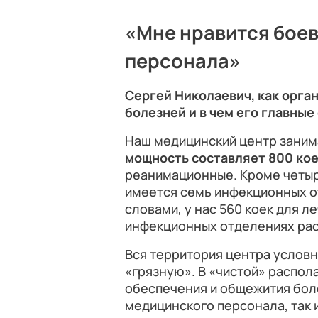
«Мне нравится бое
персонала»
Сергей Николаевич, как орг
болезней и в чем его главны
Наш медицинский центр занима
мощность составляет 800 ко
реанимационные. Кроме четыр
имеется семь инфекционных от
словами, у нас 560 коек для 
инфекционных отделениях рас
Вся территория центра условн
«грязную». В «чистой» распол
обеспечения и общежития боле
медицинского персонала, так 