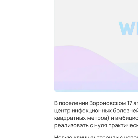
В поселении Вороновском 17 
центр инфекционных болезней
квадратных метров) и амбици
реализовать с нуля практическ
Новую клинику строили с исп