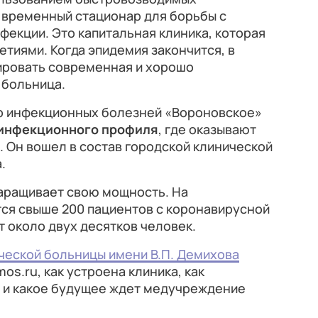
о временный стационар для борьбы с
екции. Это капитальная клиника, которая
етиями. Когда эпидемия закончится, в
ировать современная и хорошо
 больница.
р инфекционных болезней «Вороновское»
 инфекционного профиля
, где оказывают
 Он вошел в состав городской клинической
.
аращивает свою мощность. На
тся свыше 200 пациентов с коронавирусной
т около двух десятков человек.
ческой больницы имени В.П. Демихова
s.ru, как устроена клиника, как
 и какое будущее ждет медучреждение