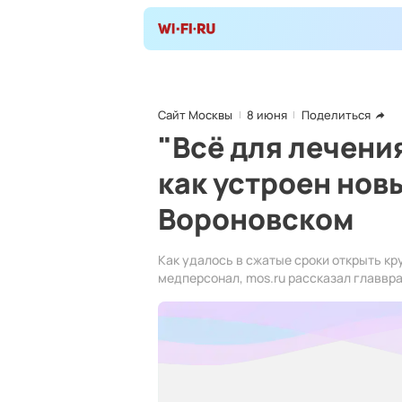
Сайт Москвы
8 июня
Поделиться
"Всё для лечени
как устроен нов
Вороновском
Как удалось в сжатые сроки открыть к
медперсонал, mos.ru рассказал главвр