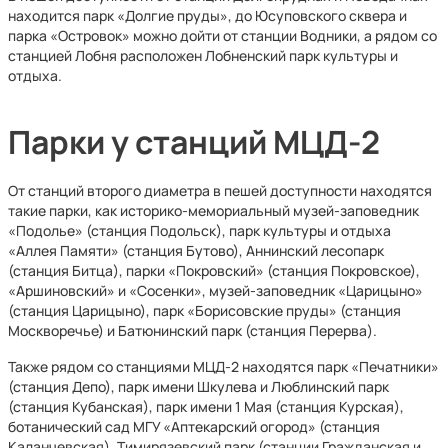
находится парк «Долгие пруды», до Юсуповского сквера и
парка «Островок» можно дойти от станции Водники, а рядом со
станцией Лобня расположен Лобненский парк культуры и
отдыха.
Парки у станций МЦД-2
От станций второго диаметра в пешей доступности находятся
такие парки, как историко-мемориальный музей-заповедник
«Подолье» (станция Подольск), парк культуры и отдыха
«Аллея Памяти» (станция Бутово), Аннинский лесопарк
(станция Битца), парки «Покровский» (станция Покровское),
«Аршиновский» и «Сосенки», музей-заповедник «Царицыно»
(станция Царицыно), парк «Борисовские пруды» (станция
Москворечье) и Батюнинский парк (станция Перерва).
Также рядом со станциями МЦД-2 находятся парк «Печатники»
(станция Депо), парк имени Шкулева и Люблинский парк
(станция Кубанская), парк имени 1 Мая (станция Курская),
ботанический сад МГУ «Аптекарский огород» (станция
Каланчевская), Тимирязевский парк (станции Гражданская и