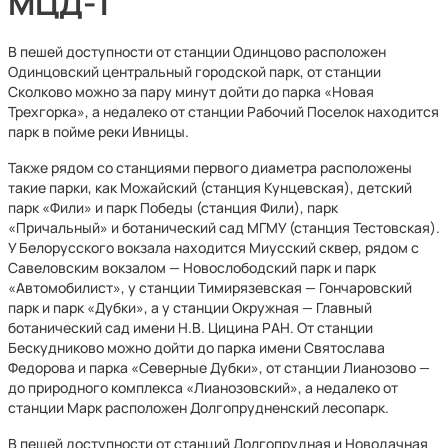
МЦД-1
В пешей доступности от станции Одинцово расположен
Одинцовский центральный городской парк, от станции
Сколково можно за пару минут дойти до парка «Новая
Трехгорка», а недалеко от станции Рабочий Поселок находится
парк в пойме реки Ивницы.
Также рядом со станциями первого диаметра расположены
такие парки, как Можайский (станция Кунцевская), детский
парк «Фили» и парк Победы (станция Фили), парк
«Причальный» и ботанический сад МГМУ (станция Тестовская).
У Белорусского вокзала находится Миусский сквер, рядом с
Савеловским вокзалом — Новослободский парк и парк
«Автомобилист», у станции Тимирязевская — Гончаровский
парк и парк «Дубки», а у станции Окружная — Главный
ботанический сад имени Н.В. Цицина РАН. От станции
Бескудниково можно дойти до парка имени Святослава
Федорова и парка «Северные Дубки», от станции Лианозово —
до природного комплекса «Лианозовский», а недалеко от
станции Марк расположен Долгопрудненский лесопарк.
В пешей доступности от станций Долгопрудная и Новодачная