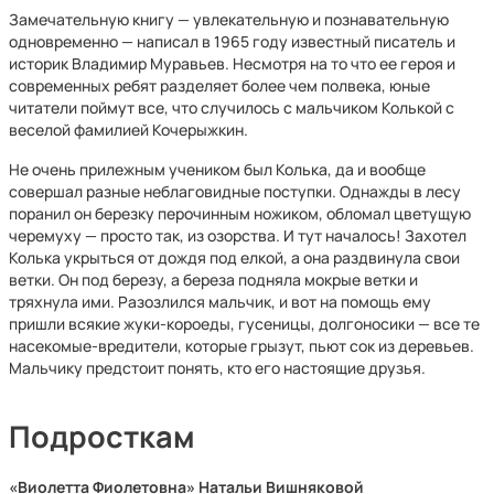
Замечательную книгу — увлекательную и познавательную
одновременно — написал в 1965 году известный писатель и
историк Владимир Муравьев. Несмотря на то что ее героя и
современных ребят разделяет более чем полвека, юные
читатели поймут все, что случилось с мальчиком Колькой с
веселой фамилией Кочерыжкин.
Не очень прилежным учеником был Колька, да и вообще
совершал разные неблаговидные поступки. Однажды в лесу
поранил он березку перочинным ножиком, обломал цветущую
черемуху — просто так, из озорства. И тут началось! Захотел
Колька укрыться от дождя под елкой, а она раздвинула свои
ветки. Он под березу, а береза подняла мокрые ветки и
тряхнула ими. Разозлился мальчик, и вот на помощь ему
пришли всякие жуки-короеды, гусеницы, долгоносики — все те
насекомые-вредители, которые грызут, пьют сок из деревьев.
Мальчику предстоит понять, кто его настоящие друзья.
Подросткам
«Виолетта Фиолетовна» Натальи Вишняковой