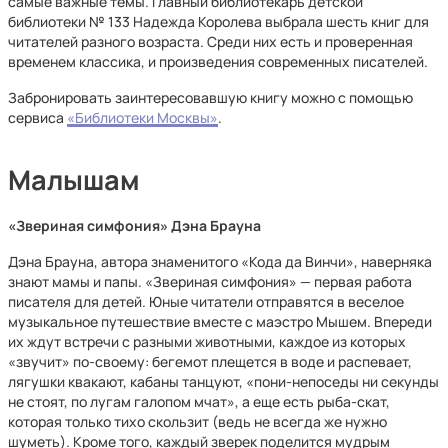
самые важные темы. Главный библиотекарь детской
библиотеки № 133 Надежда Королева выбрала шесть книг для
читателей разного возраста. Среди них есть и проверенная
временем классика, и произведения современных писателей.
Забронировать заинтересовавшую книгу можно с помощью
сервиса
«Библиотеки Москвы»
.
Малышам
«Звериная симфония» Дэна Брауна
Дэна Брауна, автора знаменитого «Кода да Винчи», наверняка
знают мамы и папы. «Звериная симфония» — первая работа
писателя для детей. Юные читатели отправятся в веселое
музыкальное путешествие вместе с маэстро Мышем. Впереди
их ждут встречи с разными животными, каждое из которых
«звучит» по-своему: бегемот плещется в воде и распевает,
лягушки квакают, кабаны танцуют, «пони-непоседы ни секунды
не стоят, по лугам галопом мчат», а еще есть рыба-скат,
которая только тихо скользит (ведь не всегда же нужно
шуметь). Кроме того, каждый зверек поделится мудрым