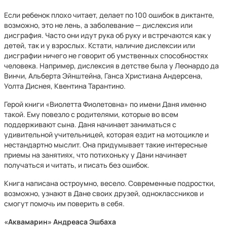
Если ребенок плохо читает, делает по 100 ошибок в диктанте,
возможно, это не лень, а заболевание — дислексия или
дисграфия. Часто они идут рука об руку и встречаются как у
детей, так и у взрослых. Кстати, наличие дислексии или
дисграфии ничего не говорит об умственных способностях
человека. Например, дислексия в детстве была у Леонардо да
Винчи, Альберта Эйнштейна, Ганса Христиана Андерсена,
Уолта Диснея, Квентина Тарантино.
Герой книги «Виолетта Фиолетовна» по имени Даня именно
такой. Ему повезло с родителями, которые во всем
поддерживают сына. Даня начинает заниматься с
удивительной учительницей, которая ездит на мотоцикле и
нестандартно мыслит. Она придумывает такие интересные
приемы на занятиях, что потихоньку у Дани начинает
получаться и читать, и писать без ошибок.
Книга написана остроумно, весело. Современные подростки,
возможно, узнают в Дане своих друзей, одноклассников и
смогут помочь им поверить в себя.
«Аквамарин» Андреаса Эшбаха