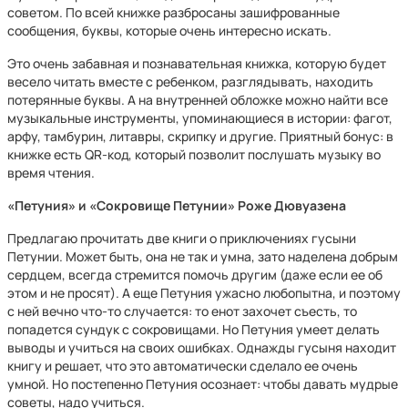
советом. По всей книжке разбросаны зашифрованные
сообщения, буквы, которые очень интересно искать.
Это очень забавная и познавательная книжка, которую будет
весело читать вместе с ребенком, разглядывать, находить
потерянные буквы. А на внутренней обложке можно найти все
музыкальные инструменты, упоминающиеся в истории: фагот,
арфу, тамбурин, литавры, скрипку и другие. Приятный бонус: в
книжке есть QR-код, который позволит послушать музыку во
время чтения.
«Петуния» и «Сокровище Петунии» Роже Дювуазена
Предлагаю прочитать две книги о приключениях гусыни
Петунии. Может быть, она не так и умна, зато наделена добрым
сердцем, всегда стремится помочь другим (даже если ее об
этом и не просят). А еще Петуния ужасно любопытна, и поэтому
с ней вечно что-то случается: то енот захочет съесть, то
попадется сундук с сокровищами. Но Петуния умеет делать
выводы и учиться на своих ошибках. Однажды гусыня находит
книгу и решает, что это автоматически сделало ее очень
умной. Но постепенно Петуния осознает: чтобы давать мудрые
советы, надо учиться.