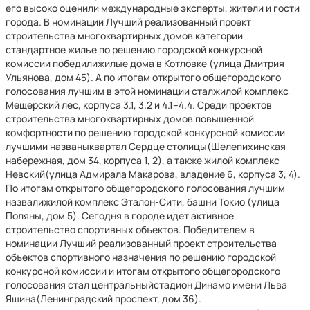
его высоко оценили международные эксперты, жители и гости
города. В номинации Лучший реализованный проект
строительства многоквартирных домов категории
стандартное жилье по решению городской конкурсной
комиссии победилижилые дома в Котловке (улица Дмитрия
Ульянова, дом 45). А по итогам открытого общегородского
голосования лучшим в этой номинации сталжилой комплекс
Мещерский лес, корпуса 3.1, 3.2 и 4.1–4.4. Среди проектов
строительства многоквартирных домов повышенной
комфортности по решению городской конкурсной комиссии
лучшими названыквартал Сердце столицы(Шелепихинская
набережная, дом 34, корпуса 1, 2), а также жилой комплекс
Невский(улица Адмирала Макарова, владение 6, корпуса 3, 4).
По итогам открытого общегородского голосования лучшим
назвалижилой комплекс Эталон-Сити, башни Токио (улица
Поляны, дом 5). Сегодня в городе идет активное
строительство спортивных объектов. Победителем в
номинации Лучший реализованный проект строительства
объектов спортивного назначения по решению городской
конкурсной комиссии и итогам открытого общегородского
голосования стал центральныйстадион Динамо имени Льва
Яшина(Ленинградский проспект, дом 36).