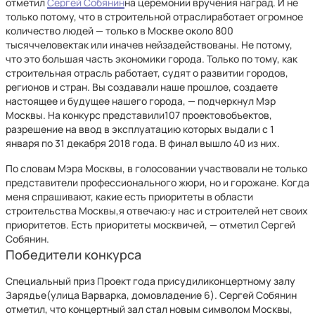
отметил
Сергей Собянин
на церемонии вручения наград. И не
только потому, что в строительной отраслиработает огромное
количество людей — только в Москве около 800
тысяччеловектак или иначев нейзадействованы. Не потому,
что это большая часть экономики города. Только по тому, как
строительная отрасль работает, судят о развитии городов,
регионов и стран. Вы создавали наше прошлое, создаете
настоящее и будущее нашего города, — подчеркнул Мэр
Москвы. На конкурс представили107 проектовобъектов,
разрешение на ввод в эксплуатацию которых выдали с 1
января по 31 декабря 2018 года. В финал вышло 40 из них.
По словам Мэра Москвы, в голосовании участвовали не только
представители профессионального жюри, но и горожане. Когда
меня спрашивают, какие есть приоритеты в области
строительства Москвы,я отвечаю:у нас и строителей нет своих
приоритетов. Есть приоритеты москвичей, — отметил Сергей
Собянин.
Победители конкурса
Специальный приз Проект года присудиликонцертному залу
Зарядье(улица Варварка, домовладение 6). Сергей Собянин
отметил, что концертный зал стал новым символом Москвы,