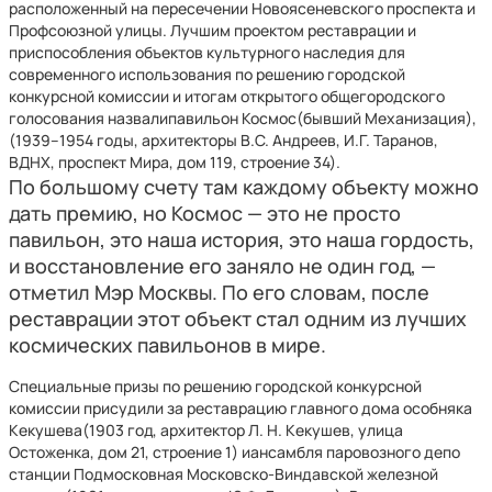
расположенный на пересечении Новоясеневского проспекта и
Профсоюзной улицы. Лучшим проектом реставрации и
приспособления объектов культурного наследия для
современного использования по решению городской
конкурсной комиссии и итогам открытого общегородского
голосования назвалипавильон Космос(бывший Механизация),
(1939–1954 годы, архитекторы В.С. Андреев, И.Г. Таранов,
ВДНХ, проспект Мира, дом 119, строение 34).
По большому счету там каждому объекту можно
дать премию, но Космос — это не просто
павильон, это наша история, это наша гордость,
и восстановление его заняло не один год, —
отметил Мэр Москвы. По его словам, после
реставрации этот объект стал одним из лучших
космических павильонов в мире.
Специальные призы по решению городской конкурсной
комиссии присудили за реставрацию главного дома особняка
Кекушева(1903 год, архитектор Л. Н. Кекушев, улица
Остоженка, дом 21, строение 1) иансамбля паровозного депо
станции Подмосковная Московско-Виндавской железной