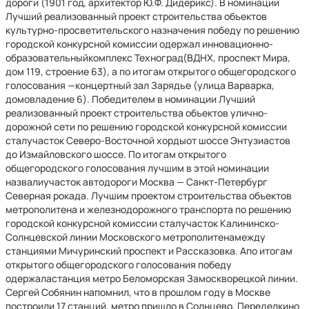
дороги (1901 год, архитектор Ю.Ф. Дидерикс). В номинации
Лучший реализованный проект строительства объектов
культурно-просветительского назначения победу по решению
городской конкурсной комиссии одержал инновационно-
образовательныйкомплекс Техноград(ВДНХ, проспект Мира,
дом 119, строение 63), а по итогам открытого общегородского
голосования —концертный зал Зарядье (улица Варварка,
домовладение 6). Победителем в номинации Лучший
реализованный проект строительства объектов улично-
дорожной сети по решению городской конкурсной комиссии
сталучасток Северо-Восточной хордыот шоссе Энтузиастов
до Измайловского шоссе. По итогам открытого
общегородского голосования лучшим в этой номинации
назвалиучасток автодороги Москва — Санкт-Петербург
Северная рокада. Лучшим проектом строительства объектов
метрополитена и железнодорожного транспорта по решению
городской конкурсной комиссии сталучасток Калининско-
Солнцевской линии Московского метрополитенамежду
станциями Мичуринский проспект и Рассказовка. Апо итогам
открытого общегородского голосования победу
одержаластанция метро Беломорская Замоскворецкой линии.
Сергей Собянин напомнил, что в прошлом году в Москве
построили 17 станций, метро пришло в Солнцево, Переделкино