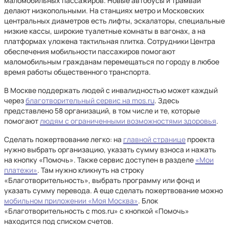
маломобильных пассажиров. Новые автобусы и трамваи
делают низкопольными. На станциях метро и Московских
центральных диаметров есть лифты, эскалаторы, специальные
низкие кассы, широкие туалетные комнаты в вагонах, а на
платформах уложена тактильная плитка. Сотрудники Центра
обеспечения мобильности пассажиров помогают
маломобильным гражданам перемещаться по городу в любое
время работы общественного транспорта.
В Москве поддержать людей с инвалидностью может каждый
через
благотворительный сервис на mos.ru
. Здесь
представлено 58 организаций, в том числе и те, которые
помогают
людям с ограниченными возможностями здоровья
.
Сделать пожертвование легко: на
главной странице
проекта
нужно выбрать организацию, указать сумму взноса и нажать
на кнопку «Помочь». Также сервис доступен в разделе
«Мои
платежи»
. Там нужно кликнуть на строку
«Благотворительность», выбрать программу или фонд и
указать сумму перевода. А еще сделать пожертвование можно
мобильном приложении «Моя Москва»
. Блок
«Благотворительность с mos.ru» с кнопкой «Помочь»
находится под списком счетов.