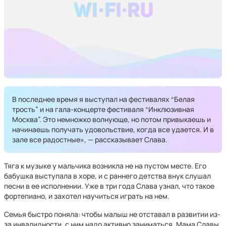
В последнее время я выступал на фестивалях “Белая
трость” и на гала-концерте фестиваля “Инклюзивная
Москва”. Это немножко волнующе, но потом привыкаешь и
начинаешь получать удовольствие, когда все удается. И в
зале все радостные», — рассказывает Слава.
Тяга к музыке у мальчика возникла не на пустом месте. Его
бабушка выступала в хоре, и с раннего детства внук слушал
песни в ее исполнении. Уже в три года Слава узнал, что такое
фортепиано, и захотел научиться играть на нем.
Семья быстро поняла: чтобы малыш не отставал в развитии из-
за инвалидности, с ним надо активно заниматься. Мама Славы