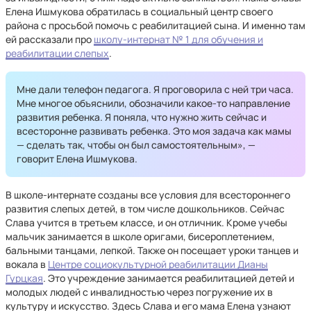
Елена Ишмукова обратилась в социальный центр своего
района с просьбой помочь с реабилитацией сына. И именно там
ей рассказали про
школу-интернат № 1 для обучения и
реабилитации слепых
.
Мне дали телефон педагога. Я проговорила с ней три часа.
Мне многое объяснили, обозначили какое-то направление
развития ребенка. Я поняла, что нужно жить сейчас и
всесторонне развивать ребенка. Это моя задача как мамы
— сделать так, чтобы он был самостоятельным», —
говорит Елена Ишмукова.
В школе-интернате созданы все условия для всестороннего
развития слепых детей, в том числе дошкольников. Сейчас
Слава учится в третьем классе, и он отличник. Кроме учебы
мальчик занимается в школе оригами, бисероплетением,
бальными танцами, лепкой. Также он посещает уроки танцев и
вокала в
Центре социокультурной реабилитации Дианы
Гурцкая
. Это учреждение занимается реабилитацией детей и
молодых людей с инвалидностью через погружение их в
культуру и искусство. Здесь Слава и его мама Елена узнают