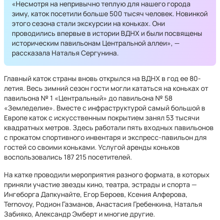
«Несмотря на непривычно теплую для нашего города
зиму, каток посетили больше 500 тысяч человек. Новинкой
этого сезона стали экскурсии на коньках. Они
проводились впервые в истории ВДНХ и были посвящены
историческим павильонам Центральной аллеи», —
рассказала Наталья Сергунина.
Главный каток страны вновь открылся на ВДНХ в год ее 80-
летия. Весь зимний сезон гости могли кататься на коньках от
павильона № 1 «Центральный» до павильона № 58
«Земледелие». Вместе с инфраструктурой самый большой в
Европе каток с искусственным покрытием занял 53 тысячи
квадратных метров. Здесь работали пять входных павильонов
с прокатом спортивного инвентаря и экспресс-павильон для
гостей со своими коньками. Услугой аренды коньков
воспользовались 187 215 посетителей.
На катке проводили мероприятия разного формата, в которых
приняли участие звезды кино, театра, эстрады и спорта —
Ингеборга Дапкунайте, Егор Бероев, Ксения Алферова,
Ternovoy, Родион Газманов, Анастасия Гребенкина, Наталья
Забияко, Александр Эмберт и многие другие.