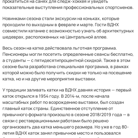
прокатиться на санях для следж-хоккея и увидеть
показательные выступления профессиональных спортсменов.
Новинками сезона стали экскурсии на коньках, которые
проходили по выходным в феврале и марте. Гости ВДНХ
совместили катание с возможностью узнать об архитектурных
шедеврах, расположенных на Центральной аллее.
Весь сезон на катке действовала льготная программа.
Пенсионеры могли посетить определенные сеансы бесплатно,
а студенты — с пятидесятипроцентной скидкой. Также в этом
сезоне была разработана специальная программа, в рамках
которой можно было получить скидки не только на посещение
катка, но и на другие мероприятия выставки.
У традиции заливать катки на ВДНХ давняя история — первый
каток открылся в 1954 году. В 2014-м, после начала
масштабных работ по возрождению выставки, был создан
главный каток страны. Единственное отступление от
привычного формата произошло в сезоне 2018/2019 года — в
связи с реставрационными работами было решено
организовать два катка меньшего размера. Но уже в год 80-
летия ВДНХ каток занял привычное место и пользовался