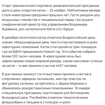
Старт трехмесячной спортивно-развлекательной программе
дали в день открытия катка — 22 ноября. Лейтмотивом вечера
стали новогодние праздники прошлых лет. Гости увидели шоу
воздушных гимнастов и танцевальный парад, послушали
симфонический оркестр под управлением Владимира
Яцкевича, рэп-исполнителя Мота и DJ Aspyer.
В декабре посетители катка отметили Всероссийский день
хоккея, Международный день танго и поучаствовали в днях
новогодних пожеланий. Каток стал одной из трех площадок,
где на ВДНХ праздновали Новый год. Это событие собрало
более 100 тысяч человек. В новогоднюю ночь был
зафиксирован новый мировой рекорд: самое массовое гулянье
на катке — в нем приняли участие 4457 человек.
В дни зимних каникул гости выставки приняли участие в
спортивных зарядках на коньках, мастер-классах по
фигурному катанию, встретились с Дедом Морозом и
обменялись рождественскими пожеланиями. 16 января
специальную программу подготовили для битломанов.
Всемирный день The Beatles отметили тематическими
флешмобами и танцами в стиле рок-н-ролл.