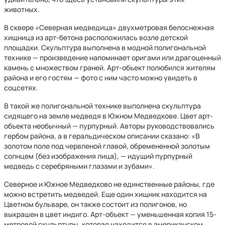
животных.
В сквере «Северная медведица» двухметровая белоснежная
хищница из арт-бетона расположилась возле детской
площадки. Скульптура выполнена в модной полигональной
технике — произведение напоминает оригами или драгоценный
камень с множеством граней. Арт-объект полюбился жителям
района и его гостям — фото с ним часто можно увидеть в
соцсетях.
В такой же полигональной технике выполнена скульптура
сидящего на земле медведя в Южном Медведкове. Цвет арт-
объекта необычный — пурпурный. Авторы руководствовались
гербом района, а в геральдическом описании сказано: «В
золотом поле под червленой главой, обремененной золотым
солнцем (без изображения лица), — идущий пурпурный
медведь с серебряными глазами и зубами».
Северное и Южное Медведково не единственные районы, где
можно встретить медведей. Еще один хищник находится на
Цветном бульваре, он также состоит из полигонов, но
выкрашен в цвет индиго. Арт-объект — уменьшенная копия 15-
метровой скульптуры, которая находится в американском