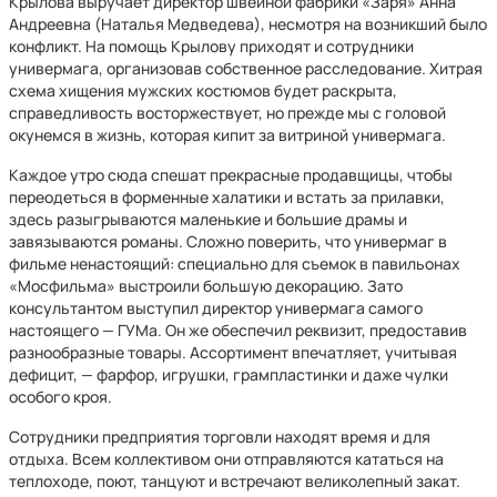
Крылова выручает директор швейной фабрики «Заря» Анна
Андреевна (Наталья Медведева), несмотря на возникший было
конфликт. На помощь Крылову приходят и сотрудники
универмага, организовав собственное расследование. Хитрая
схема хищения мужских костюмов будет раскрыта,
справедливость восторжествует, но прежде мы с головой
окунемся в жизнь, которая кипит за витриной универмага.
Каждое утро сюда спешат прекрасные продавщицы, чтобы
переодеться в форменные халатики и встать за прилавки,
здесь разыгрываются маленькие и большие драмы и
завязываются романы. Сложно поверить, что универмаг в
фильме ненастоящий: специально для съемок в павильонах
«Мосфильма» выстроили большую декорацию. Зато
консультантом выступил директор универмага самого
настоящего — ГУМа. Он же обеспечил реквизит, предоставив
разнообразные товары. Ассортимент впечатляет, учитывая
дефицит, — фарфор, игрушки, грампластинки и даже чулки
особого кроя.
Сотрудники предприятия торговли находят время и для
отдыха. Всем коллективом они отправляются кататься на
теплоходе, поют, танцуют и встречают великолепный закат.