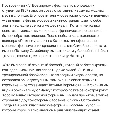
Построенный к VI Всемирному фестивалю молодежи и
студентов 1957 года, он сразу стал одним из самых модных
мест в столице. Его посетители — советские юноши и девушки
— выглядят в фильме совсем как иностранцы: дает о себе
знать наследие все того же фестиваля. Кстати, не только
советская молодежь копировала французских ровесников —
было и обратное влияние. После победы калатозовского
шедевра «Летят журавли» на Каннском кинофестивале
молодые француженки красили глаза как Самойлова. Кстати,
именно Татьяну Самойлову мы встречаем у бассейна «Чайка»
(точнее, конечно, ее героиню — певицу Наташу).
«Это был первый открытый бассейн, который работал круглый
год, здесь можно было плавать даже зимой. Он был и
тренировочной базой сборных по водным видам спорта, но
оставался общедоступным, там очень любили отдыхать
горожане, — рассказывает Татьяна Воронцова. — В фильме мы
видим оригинальную “Чайку”, которую позже реконструируют.
Хорошо видно интересной формы вышку для прыжков, а также
строения с другой стороны бассейна, ближе к Остоженке.
Тогда там были классические формы — колонны, купол, —
которые хорошо вписывались в ряд близлежащих усадеб