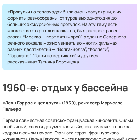
«Прогулки на теплоходах были очень популярны, а их
форматы разнообразны: от туров выходного дня до
больших экскурсионных прогулок. На эту тему есть
множество открыток и плакатов, был распространен
слоган “Москва — порт пяти морей”, а здание Северного
речного вокзала можно увидеть во многих фильмах
разных десятилетий — “Волга-Волга”, “Коллеги”,
“Горожане”, “Гонки по вертикали” и другие», —
рассказывает Татьяна Воронцова.
1960-е: отдых у бассейна
«Леон Гаррос ищет друга» (1960), режиссер Марчелло
Пальеро
Первая совместная советско-французская кинолента. Фильм
необычный, «почти документальный», как заявляет голос за
кадром в самом начале. Главного героя, французского
журналиста Леона Гарроса, сыграл непрофессиональный актер