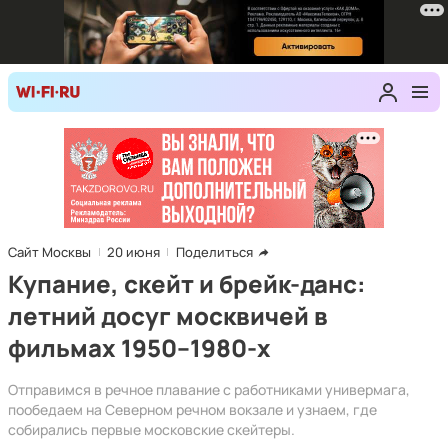
Сайт Москвы
20 июня
Поделиться
Купание, скейт и брейк-данс:
летний досуг москвичей в
фильмах 1950–1980-х
Отправимся в речное плавание с работниками универмага,
пообедаем на Северном речном вокзале и узнаем, где
собирались первые московские скейтеры.