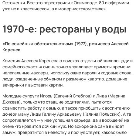
Остоженки. Все это перестроили к Олимпиаде-80 и оформили
уже не в классическом, а в модернистском стиле».
1970-е: рестораны у воды
«По семейным обстоятельствам» (1977), режиссер Алексей
Коренев
Комедия Алексея Коренева о поисках отдельной жилплощади и
семейного счастья очень точно улавливает приметы времени:
нелегальные маклеры, использующие пароли и кодовые слова,
люди, озадаченные обменом и разменом квартир, домашние
вечеринки и выставки картин.
Молодые супруги Игорь (Евгений Стеблов) и Лида (Марина
Дюжева), только что ставшие родителями, пытаются
совместить работу и семью, а также приобщить к воспитанию
дочери маму Лиды Галину Аркадьевну (Галина Польских). А та
сопротивляется — у нее успешная карьера, да и вообще ей не
очень-то нравится дочкин муж. Но вскоре она сама выйдет
замуж, превратится в невестку и прочувствует, каково было