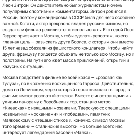
Леон Зитрон. Он действительно был журналистом и очень
популярным спортивным комментатором. Зитрон родился в
России, поэтому командировка в СССР была для него особенно
важной. Кстати, актер прекрасно владел русским языком, но
создатели фильма решили это не использовать. Его герой Леон
Гаррос приезжает в Москву, чтобы сделать репортаж, но его
главная цель — разыскать друга Бориса, с которым они вместе
15 лет назад сбежали из фашистского концлагеря. Чтобы найти
друга, французу придется объехать не только всю Москву, но и
полстраны. На пути его ждет масса приключений, открытий и
казусных ситуаций.
Москва предстает в фильме во всей красе — «розовая как
Тулуза», по выражению восхищенного Гарроса. Действительно,
дома на Ленинском, через который герои въезжают в город, в
фильме имеют розоватый оттенок. Вместе с иностранцами мы
увидим панораму с Воробьевых гор, станцию метро
«Киевская» с изящными мозаиками, Тверскую со спешащими
новенькими «москвичами» и «победами», памятник
Маяковскому с чтецами стихов и, конечно, символ Москвы
того времени — сталинские высотки. Но больше всего нас
интересует легендарный бассейн «Чайка».