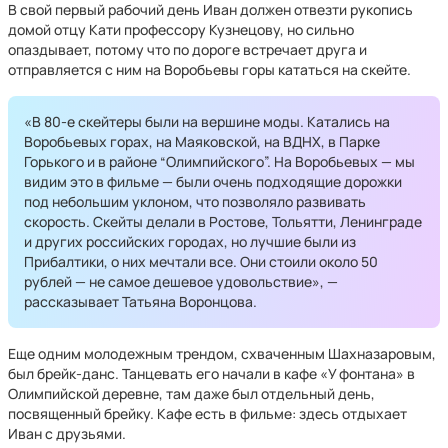
В свой первый рабочий день Иван должен отвезти рукопись
домой отцу Кати профессору Кузнецову, но сильно
опаздывает, потому что по дороге встречает друга и
отправляется с ним на Воробьевы горы кататься на скейте.
«В 80-е скейтеры были на вершине моды. Катались на
Воробьевых горах, на Маяковской, на ВДНХ, в Парке
Горького и в районе “Олимпийского”. На Воробьевых — мы
видим это в фильме — были очень подходящие дорожки
под небольшим уклоном, что позволяло развивать
скорость. Скейты делали в Ростове, Тольятти, Ленинграде
и других российских городах, но лучшие были из
Прибалтики, о них мечтали все. Они стоили около 50
рублей — не самое дешевое удовольствие», —
рассказывает Татьяна Воронцова.
Еще одним молодежным трендом, схваченным Шахназаровым,
был брейк-данс. Танцевать его начали в кафе «У фонтана» в
Олимпийской деревне, там даже был отдельный день,
посвященный брейку. Кафе есть в фильме: здесь отдыхает
Иван с друзьями.