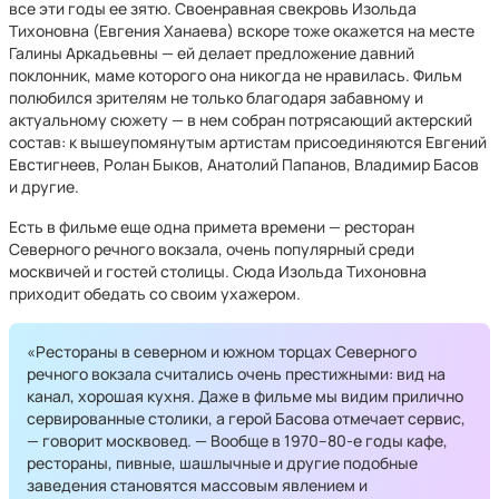
все эти годы ее зятю. Своенравная свекровь Изольда
Тихоновна (Евгения Ханаева) вскоре тоже окажется на месте
Галины Аркадьевны — ей делает предложение давний
поклонник, маме которого она никогда не нравилась. Фильм
полюбился зрителям не только благодаря забавному и
актуальному сюжету — в нем собран потрясающий актерский
состав: к вышеупомянутым артистам присоединяются Евгений
Евстигнеев, Ролан Быков, Анатолий Папанов, Владимир Басов
и другие.
Есть в фильме еще одна примета времени — ресторан
Северного речного вокзала, очень популярный среди
москвичей и гостей столицы. Сюда Изольда Тихоновна
приходит обедать со своим ухажером.
«Рестораны в северном и южном торцах Северного
речного вокзала считались очень престижными: вид на
канал, хорошая кухня. Даже в фильме мы видим прилично
сервированные столики, а герой Басова отмечает сервис,
— говорит москвовед. — Вообще в 1970–80-е годы кафе,
рестораны, пивные, шашлычные и другие подобные
заведения становятся массовым явлением и