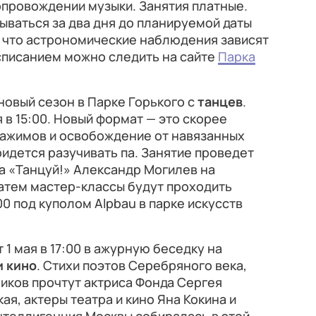
опровождении музыки. Занятия платные.
рываться за два дня до планируемой даты
, что астрономические наблюдения зависят
асписанием можно следить на сайте
Парка
новый сезон в Парке Горького с
танцев
.
 в 15:00. Новый формат — это скорее
зажимов и освобождение от навязанных
ридется разучивать па. Занятие проведет
а «Танцуй!» Александр Могилев на
атем мастер-классы будут проходить
00 под куполом Alpbau в парке искусств
1 мая в 17:00 в ажурную беседку на
и кино
. Стихи поэтов Серебряного века,
иков прочтут актриса Фонда Сергея
я, актеры театра и кино Яна Кокина и