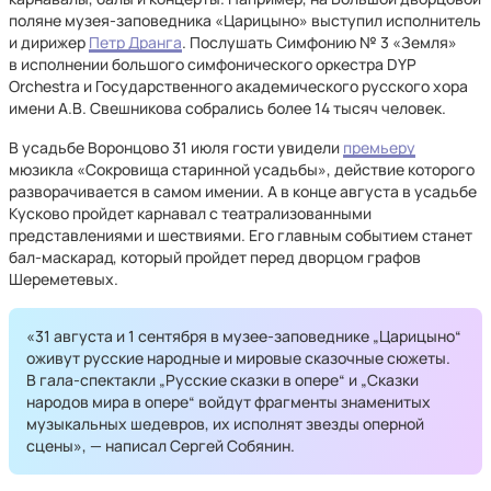
поляне музея-заповедника «Царицыно» выступил исполнитель
и дирижер
Петр Дранга
. Послушать Симфонию № 3 «Земля»
в исполнении большого симфонического оркестра DYP
Orchestra и Государственного академического русского хора
имени А.В. Свешникова собрались более 14 тысяч человек.
В усадьбе Воронцово 31 июля гости увидели
премьеру
мюзикла «Сокровища старинной усадьбы», действие которого
разворачивается в самом имении. А в конце августа в усадьбе
Кусково пройдет карнавал с театрализованными
представлениями и шествиями. Его главным событием станет
бал-маскарад, который пройдет перед дворцом графов
Шереметевых.
«31 августа и 1 сентября в музее-заповеднике „Царицыно“
оживут русские народные и мировые сказочные сюжеты.
В гала-спектакли „Русские сказки в опере“ и „Сказки
народов мира в опере“ войдут фрагменты знаменитых
музыкальных шедевров, их исполнят звезды оперной
сцены», — написал Сергей Собянин.