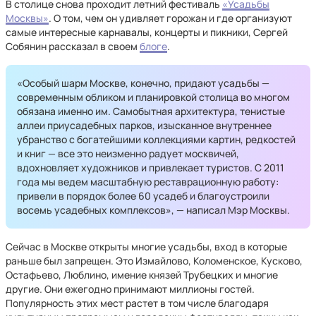
В столице снова проходит летний фестиваль
«Усадьбы
Москвы»
. О том, чем он удивляет горожан и где организуют
самые интересные карнавалы, концерты и пикники, Сергей
Собянин рассказал в своем
блоге
.
«Особый шарм Москве, конечно, придают усадьбы —
современным обликом и планировкой столица во многом
обязана именно им. Самобытная архитектура, тенистые
аллеи приусадебных парков, изысканное внутреннее
убранство с богатейшими коллекциями картин, редкостей
и книг — все это неизменно радует москвичей,
вдохновляет художников и привлекает туристов. С 2011
года мы ведем масштабную реставрационную работу:
привели в порядок более 60 усадеб и благоустроили
восемь усадебных комплексов», — написал Мэр Москвы.
Сейчас в Москве открыты многие усадьбы, вход в которые
раньше был запрещен. Это Измайлово, Коломенское, Кусково,
Остафьево, Люблино, имение князей Трубецких и многие
другие. Они ежегодно принимают миллионы гостей.
Популярность этих мест растет в том числе благодаря