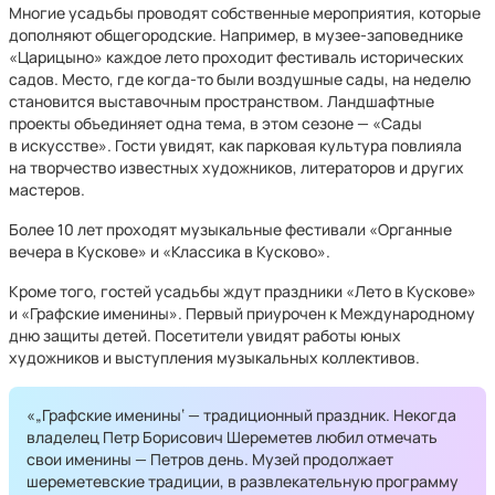
Многие усадьбы проводят собственные мероприятия, которые
дополняют общегородские. Например, в музее-заповеднике
«Царицыно» каждое лето проходит фестиваль исторических
садов. Место, где когда-то были воздушные сады, на неделю
становится выставочным пространством. Ландшафтные
проекты объединяет одна тема, в этом сезоне — «Сады
в искусстве». Гости увидят, как парковая культура повлияла
на творчество известных художников, литераторов и других
мастеров.
Более 10 лет проходят музыкальные фестивали «Органные
вечера в Кускове» и «Классика в Кусково».
Кроме того, гостей усадьбы ждут праздники «Лето в Кускове»
и «Графские именины». Первый приурочен к Международному
дню защиты детей. Посетители увидят работы юных
художников и выступления музыкальных коллективов.
«„Графские именины‘ — традиционный праздник. Некогда
владелец Петр Борисович Шереметев любил отмечать
свои именины — Петров день. Музей продолжает
шереметевские традиции, в развлекательную программу