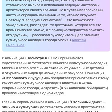
сталинского ампира в исполнении ведущих мастеров и
архитекторов своего времени. Но в суете мегаполиса мы
часто не обращаем внимания на то, что нас окружает.
Поэтому “Наследие в объективе” — это возможность
замедлиться, разглядеть то достояние, которое все это
время было так близко, и с помощью творчества показать
его другим», — рассказал руководитель Департамента
культурного наследия города Москвы
Алексей
Емельянов
.
В номинации
«Посмотри в ОКНо»
принимаются
художественные фотографии объектов культурного наследия
Москвы и всего, что с ними связано: от уникальных деталей
и открыточных видов до неожиданных ракурсов. Номинация
«От прошлого к будущему»
предлагает присмотреться к тому,
как объекты культурного наследия вплетены в жизнь
современного города, и отразить (я бы написала: объединить)
прошлое и настоящее в одном кадре.
Главным героем снимков в номинации
«“Столичный движ” —
эпично и культурно»
должен стать человек в пространстве
объектов культурного наследия, а в номинации
«Москва