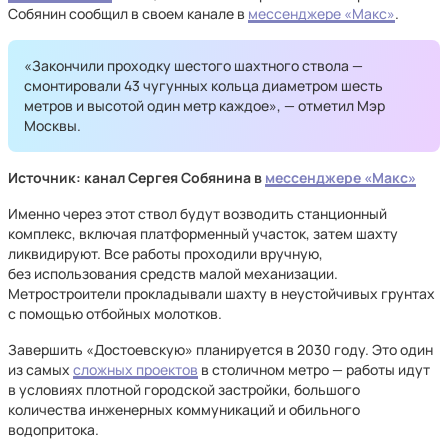
Собянин сообщил в своем канале в
мессенджере «Макс»
.
«Закончили проходку шестого шахтного ствола —
смонтировали 43 чугунных кольца диаметром шесть
метров и высотой один метр каждое», — отметил Мэр
Москвы.
Источник: канал Сергея Собянина в
мессенджере «Макс»
Именно через этот ствол будут возводить станционный
комплекс, включая платформенный участок, затем шахту
ликвидируют. Все работы проходили вручную,
без использования средств малой механизации.
Метростроители прокладывали шахту в неустойчивых грунтах
с помощью отбойных молотков.
Завершить «Достоевскую» планируется в 2030 году. Это один
из самых
сложных проектов
в столичном метро — работы идут
в условиях плотной городской застройки, большого
количества инженерных коммуникаций и обильного
водопритока.