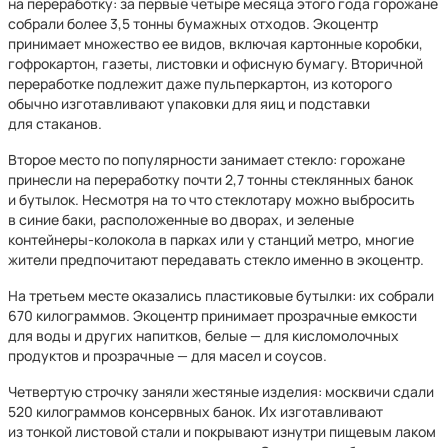
на переработку: за первые четыре месяца этого года горожане
собрали более 3,5 тонны бумажных отходов. Экоцентр
принимает множество ее видов, включая картонные коробки,
гофрокартон, газеты, листовки и офисную бумагу. Вторичной
переработке подлежит даже пульперкартон, из которого
обычно изготавливают упаковки для яиц и подставки
для стаканов.
Второе место по популярности занимает стекло: горожане
принесли на переработку почти 2,7 тонны стеклянных банок
и бутылок. Несмотря на то что стеклотару можно выбросить
в синие баки, расположенные во дворах, и зеленые
контейнеры-колокола в парках или у станций метро, многие
жители предпочитают передавать стекло именно в экоцентр.
На третьем месте оказались пластиковые бутылки: их собрали
670 килограммов. Экоцентр принимает прозрачные емкости
для воды и других напитков, белые — для кисломолочных
продуктов и прозрачные — для масел и соусов.
Четвертую строчку заняли жестяные изделия: москвичи сдали
520 килограммов консервных банок. Их изготавливают
из тонкой листовой стали и покрывают изнутри пищевым лаком