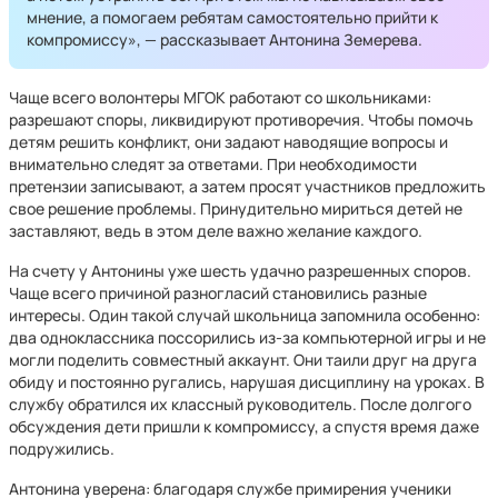
мнение, а помогаем ребятам самостоятельно прийти к
компромиссу», — рассказывает Антонина Земерева.
Чаще всего волонтеры МГОК работают со школьниками:
разрешают споры, ликвидируют противоречия. Чтобы помочь
детям решить конфликт, они задают наводящие вопросы и
внимательно следят за ответами. При необходимости
претензии записывают, а затем просят участников предложить
свое решение проблемы. Принудительно мириться детей не
заставляют, ведь в этом деле важно желание каждого.
На счету у Антонины уже шесть удачно разрешенных споров.
Чаще всего причиной разногласий становились разные
интересы. Один такой случай школьница запомнила особенно:
два одноклассника поссорились из-за компьютерной игры и не
могли поделить совместный аккаунт. Они таили друг на друга
обиду и постоянно ругались, нарушая дисциплину на уроках. В
службу обратился их классный руководитель. После долгого
обсуждения дети пришли к компромиссу, а спустя время даже
подружились.
Антонина уверена: благодаря службе примирения ученики