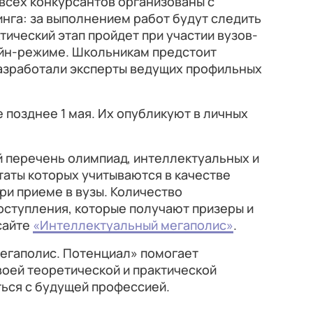
всех конкурсантов организованы с
нга: за выполнением работ будут следить
ический этап пройдет при участии вузов-
айн-режиме. Школьникам предстоит
разработали эксперты ведущих профильных
 позднее 1 мая. Их опубликуют в личных
й перечень олимпиад, интеллектуальных и
таты которых учитываются в качестве
и приеме в вузы. Количество
оступления, которые получают призеры и
сайте
«Интеллектуальный мегаполис»
.
егаполис. Потенциал» помогает
оей теоретической и практической
ться с будущей профессией.