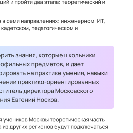
ий и пройти два этапа: теоретический и
я в семи направлениях: инженерном, ИТ,
кадетском, педагогическом и
ерить знания, которые школьники
рофильных предметов, и дает
ировать на практике умения, навыки
лнении практико-ориентированных
еститель директора Московского
ния Евгений Носков.
ля учеников Москвы теоретическая часть
а из других регионов будут подключаться