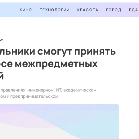
КИНО
ТЕХНОЛОГИИ
КРАСОТА
ГОРОД
ЕДА
льники смогут принять
урсе межпредметных
й
аправлениях: инженерном, ИТ, академическом,
ком и предпринимательском.