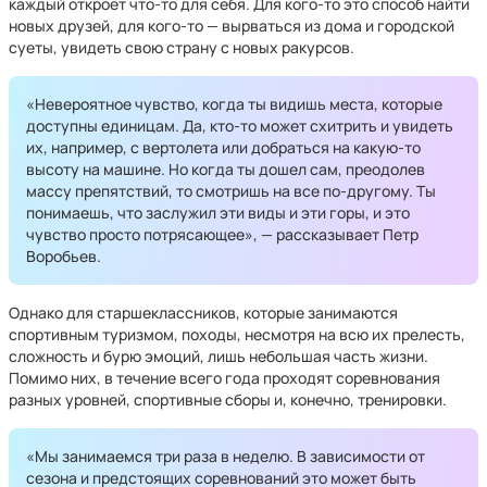
каждый откроет что-то для себя. Для кого-то это способ найти
новых друзей, для кого-то — вырваться из дома и городской
суеты, увидеть свою страну с новых ракурсов.
«Невероятное чувство, когда ты видишь места, которые
доступны единицам. Да, кто-то может схитрить и увидеть
их, например, с вертолета или добраться на какую-то
высоту на машине. Но когда ты дошел сам, преодолев
массу препятствий, то смотришь на все по-другому. Ты
понимаешь, что заслужил эти виды и эти горы, и это
чувство просто потрясающее», — рассказывает Петр
Воробьев.
Однако для старшеклассников, которые занимаются
спортивным туризмом, походы, несмотря на всю их прелесть,
сложность и бурю эмоций, лишь небольшая часть жизни.
Помимо них, в течение всего года проходят соревнования
разных уровней, спортивные сборы и, конечно, тренировки.
«Мы занимаемся три раза в неделю. В зависимости от
сезона и предстоящих соревнований это может быть