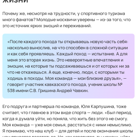
Почему же, несмотря на трудности, у спортивного туризма
много фанатов? Молодые москвичи уверены — из-за того, что
это источник ярких эмоций и переживаний.
«После каждого похода ты открываешь новую часть себя:
насколько вынослив, на что способен в сложной ситуации
и как себя проявляешь. Каждый поход — испытание. А для
меня это вторая жизнь. Это невероятные впечатления и
эмоции, на которые ты подсаживаешься и от которых ни за
что не откажешься. А еще, конечно, люди, с которыми ты
ходишь в походы. Моя команда — мои близкие друзья», —
говорит участник кавказского похода, ученик школы №
538 имени С.В. Гришина Андрей Чавкин.
Его подруга и партнерша по команде, Юля Карпушина, тоже
считает, что главное в этом виде спорта — люди. «Был период,
когда я думала уйти, но поняла, что жить без этого не смогу.
Моя команда — уже моя семья, расстаться с ними немыслимо.
Я понимаю, что наш клуб — для детей и после окончания школы
нам придется расстаться. Но, как говорится, ты можешь уйти