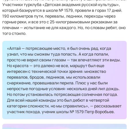
Участники турклуба «Детская академия русской культуры»,
который базируется в школе № 1579, провели в горах 17 дней.
190 километров пути, перевалы, ледники, переходы через
горные реки, и все это с 25-килограммовыми рюкзаками за
плечами — испытание не для каждого. Но, по словам ребят, оно
того стоило.
«Алтай — потрясающее место, я был очень рад, когда
узнал, что мы сможем туда попасть. А когда попали,
просто не верил своим глазам — так впечатляют эти виды.
Но красота — это далеко не все, маршрут был еще
интересен с технической точки зрения: множество
перевалов, бродов, ледников, мы использовали
снаряжение, провешивали перила. Плюс у нас были
непростые погодные условия: несколько дней лил дождь.
Но потом установилась потрясающая солнечная погода.
Для всей нашей команды это был дебют в четвертой
категории сложности, но мы справились», — рассказывает
участник похода, ученик школы № 1579 Петр Воробьев.