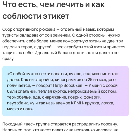
Что есть, чем лечить и как
соблюсти этикет
Сбор спортивного рюкзака — отдельный навык, которым
туристы овладевают со временем. С одной стороны, нужно
обеспечить себе более-менее комфортную жизнь на две-три
недели в горах, с другой — все атрибуты этой жизни придется
тащить на себе. Идеальный баланс достигается далеко не
сразу.
«С собой нужно нести палатки, кухню, снаряжение и так
далее. Как ни старайся, килограммов по 25 на каждого
получается, — говорит Петр Воробьев. — У меня с собой
были спальник, теплая куртка, непромокаемый костюм,
термобелье, еда, снаряжение, коврик, фонарик,
пауэрбанк, ну и так называемое КЛМН: кружка, ложка,
миска и нож».
Походный «вес» группа старается распределить поровну.
Например, тот, кто несет палатку на несколько человек, не