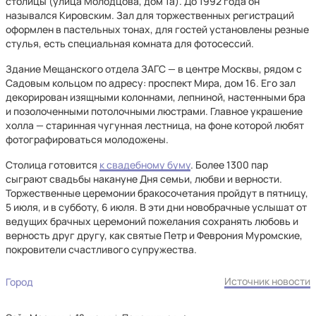
столицы (улица Молодцова, дом 1а). До 1992 года он
назывался Кировским. Зал для торжественных регистраций
оформлен в пастельных тонах, для гостей установлены резные
стулья, есть специальная комната для фотосессий.
Здание Мещанского отдела ЗАГС — в центре Москвы, рядом с
Садовым кольцом по адресу: проспект Мира, дом 16. Его зал
декорирован изящными колоннами, лепниной, настенными бра
и позолоченными потолочными люстрами. Главное украшение
холла — старинная чугунная лестница, на фоне которой любят
фотографироваться молодожены.
Столица готовится
к свадебному буму
. Более 1300 пар
сыграют свадьбы накануне Дня семьи, любви и верности.
Торжественные церемонии бракосочетания пройдут в пятницу,
5 июля, и в субботу, 6 июля. В эти дни новобрачные услышат от
ведущих брачных церемоний пожелания сохранять любовь и
верность друг другу, как святые Петр и Феврония Муромские,
покровители счастливого супружества.
Источник новости
Город