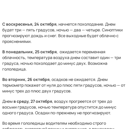
С воскресенья, 24 октября
, начнется похолодание. Днем
будет три — пять градусов, ночью — два — четыре. Синоптики
прогнозируют дождь и снег. Все выходные будет облачно с
прояснениями.
В понедельник, 25 октября
, ожидается переменная
облачность, температура воздуха днем составит один — три
градуса, ночью похолодает до минус двух. Возможна
гололедица.
Во вторник, 26 октября
, осадков не ожидается. Днем
термометр покажет от нуля до плюс пяти градусов, ночью — от
минус трех до плюс двух градусов.
Днем
в среду, 27 октября
, воздух прогреется от трех до
восьми градусов, ночью температура опустится до минус
одного градуса. Осадки по-прежнему не прогнозируют.
Во время гололедицы водителям необходимо строго
соблюдать скоростной режим и дистанцию, а пешеходам —