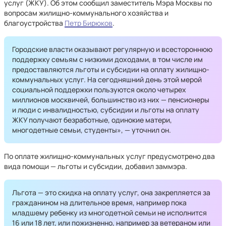
услуг (ЖКУ). Об этом сообщил заместитель Мэра Москвы по
вопросам жилищно-коммунального хозяйства и
благоустройства
Петр Бирюков
.
Городские власти оказывают регулярную и всестороннюю
поддержку семьям с низкими доходами, в том числе им
предоставляются льготы и субсидии на оплату жилищно-
коммунальных услуг. На сегодняшний день этой мерой
социальной поддержки пользуются около четырех
миллионов москвичей, большинство из них — пенсионеры
и люди с инвалидностью, субсидии и льготы на оплату
ЖКУ получают безработные, одинокие матери,
многодетные семьи, студенты», — уточнил он.
По оплате жилищно-коммунальных услуг предусмотрено два
вида помощи — льготы и субсидии, добавил заммэра.
Льгота — это скидка на оплату услуг, она закрепляется за
гражданином на длительное время, например пока
младшему ребенку из многодетной семьи не исполнится
16 или 18 лет, или пожизненно, например за ветераном или