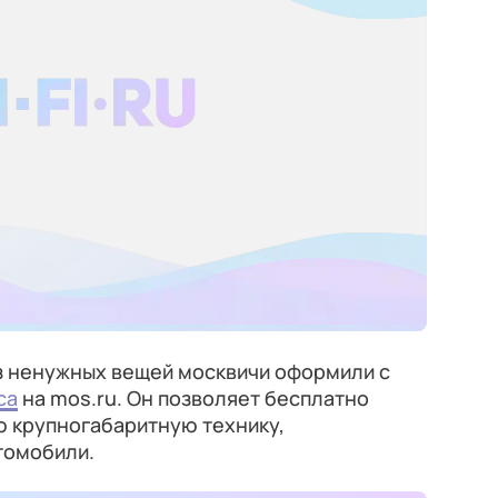
оз ненужных вещей москвичи оформили с
са
на mos.ru. Он позволяет бесплатно
ю крупногабаритную технику,
томобили.