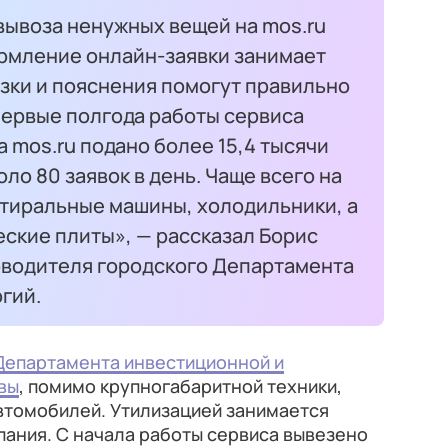
вывоза ненужных вещей на mos.ru
рмление онлайн-заявки занимает
азки и пояснения помогут правильно
 первые полгода работы сервиса
 mos.ru подано более 15,4 тысячи
оло 80 заявок в день. Чаще всего на
тиральные машины, холодильники, а
еские плиты», — рассказал Борис
оводителя городского Департамента
гий.
Департамента инвестиционной и
вы
, помимо крупногабаритной техники,
втомобилей. Утилизацией занимается
ания. С начала работы сервиса вывезено