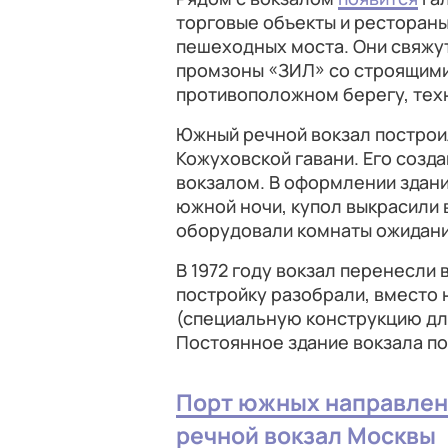
торговые объекты и рестораны
пешеходных моста. Они свяжу
промзоны «ЗИЛ» со строящим
противоположном берегу, тех
Южный речной вокзал построил
Кожуховской гавани. Его соз
вокзалом. В оформлении здан
южной ночи, купол выкрасили 
оборудовали комнаты ожидания
В 1972 году вокзал перенесли
постройку разобрали, вместо
(специальную конструкцию для
Постоянное здание вокзала поя
Порт южных направлени
речной вокзал Москвы