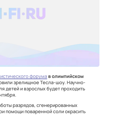
нистического форума
в олимпийском
овили зрелищное Тесла-шоу. Научно-
я детей и взрослых будет проходить
нтября.
аботы разрядов, сгенерированных
 при помощи поваренной соли окрасить