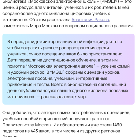
Библиотека «Московской электронной школы» («МЭШ») — это
ценный ресурс для учителей, учеников и их родителей. В ней
собрано более одного миллиона цифровых учебных
материалов. Об этом рассказала
Анастасия Ракова
,
заместитель Мэра Москвы по вопросам социального развития.
В период эпидемии коронавирусной инфекции для того
чтобы сократить риск ее распространения среди
учеников, очное посещение школ было приостановлено.
Дети перешли на дистанционное обучение, в этом им
помогла “Московская электронная школа” — уже знакомый
и удобный ресурс. В “МЭШ” собраны сценарии уроков,
электронные пособия, учебники, интерактивные
приложения и тесты. Всего в библиотеке на сегодняшний
день опубликовано уже свыше одного миллиона полезных
материалов», — рассказала вице-мэр.
Она добавила, что авторы самых востребованных сценариев,
учебных пособий и приложений получают гранты от
Правительства Москвы. Их обладателями уже стали 1430
педагогов из 443 школ, в том числе и из других регионов
России.