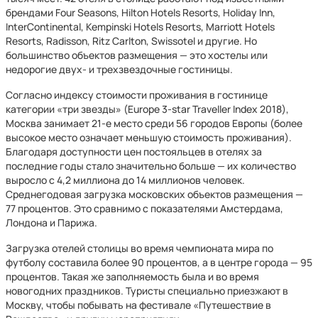
брендами Four Seasons, Hilton Hotels Resorts, Holiday Inn,
InterContinental, Kempinski Hotels Resorts, Marriott Hotels
Resorts, Radisson, Ritz Carlton, Swissotel и другие. Но
большинство объектов размещения — это хостелы или
недорогие двух- и трехзвездочные гостиницы.
Согласно индексу стоимости проживания в гостинице
категории «три звезды» (Europe 3-star Traveller Index 2018),
Москва занимает 21-е место среди 56 городов Европы (более
высокое место означает меньшую стоимость проживания).
Благодаря доступности цен постояльцев в отелях за
последние годы стало значительно больше — их количество
выросло с 4,2 миллиона до 14 миллионов человек.
Среднегодовая загрузка московских объектов размещения —
77 процентов. Это сравнимо с показателями Амстердама,
Лондона и Парижа.
Загрузка отелей столицы во время чемпионата мира по
футболу составила более 90 процентов, а в центре города — 95
процентов. Такая же заполняемость была и во время
новогодних праздников. Туристы специально приезжают в
Москву, чтобы побывать на фестивале «Путешествие в