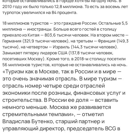
которые останавливались в городе хотя бы на одну ночь. В
2010 году их было только 12,8 миллиона. То есть за восемь лет
турпоток увеличился на 84 процента.
18 миллионов туристов — это граждане России. Остальные 5,5
миллиона — иностранцы. Больше всего гостей в столицу
приехало из Китая — 803,6 тысячи человек. На втором месте —
Германия (321,9 тысячи человек), на третьем — Франция (149,3
тысячи), на четвертом — Израиль (144,3 тысячи человек).
Замыкает пятерку лидеров США (137,8 тысячи человек,
посетивших Москву). Кроме того, в 2018-м столицу посетили
56 миллионов туристов, которые не останавливались на ночь.
«Туризм как в Москве, так в России и в мире —
это очень значимая отрасль. В мире туризм —
отрасль номер четыре среди отраслей
экономики после розницы, финансовых услуг и
строительства. В России ее доля — вставить
немного меньше. Москва же развивается
стремительными темпами», — отметил
Владислав Бутенко, старший партнер и
управляющий директор, председатель BCG в