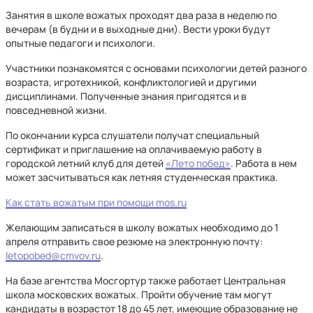
Занятия в школе вожатых проходят два раза в неделю по
вечерам (в будни и в выходные дни). Вести уроки будут
опытные педагоги и психологи.
Участники познакомятся с основами психологии детей разного
возраста, игротехникой, конфликтологией и другими
дисциплинами. Полученные знания пригодятся и в
повседневной жизни.
По окончании курса слушатели получат специальный
сертификат и приглашение на оплачиваемую работу в
городской летний клуб для детей
«Лето побед»
. Работа в нем
может засчитываться как летняя студенческая практика.
Как стать вожатым при помощи mos.ru
Желающим записаться в школу вожатых необходимо до 1
апреля отправить свое резюме на электронную почту:
letopobed@cmvov.ru
.
На базе агентства Мосгортур также работает Центральная
школа московских вожатых. Пройти обучение там могут
кандидаты в возрастот 18 до 45 лет, имеющие образование не