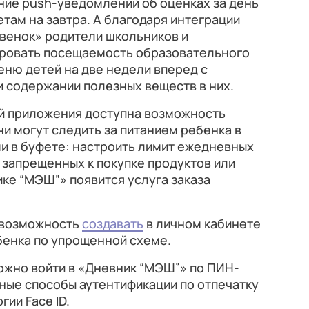
ние push-уведомлений об оценках за день
там на завтра. А благодаря интеграции
венок» родители школьников и
ровать посещаемость образовательного
ню детей на две недели вперед с
 содержании полезных веществ в них.
ей приложения доступна возможность
ни могут следить за питанием ребенка в
и в буфете: настроить лимит ежедневных
 запрещенных к покупке продуктов или
ке “МЭШ”» появится услуга заказа
 возможность
создавать
в личном кабинете
бенка по упрощенной схеме.
можно войти в «Дневник “МЭШ”» по ПИН-
ные способы аутентификации по отпечатку
ии Face ID.