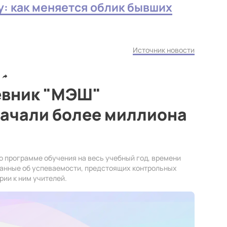
у: как меняется облик бывших
Источник новости
евник "МЭШ"
качали более миллиона
о программе обучения на весь учебный год, времени
 данные об успеваемости, предстоящих контрольных
ии к ним учителей.