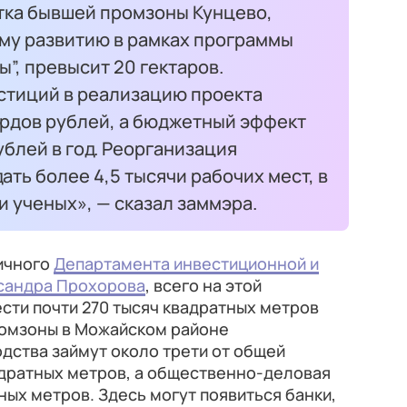
тка бывшей промзоны Кунцево,
му развитию в рамках программы
”, превысит 20 гектаров.
тиций в реализацию проекта
ардов рублей, а бюджетный эффект
ублей в год. Реорганизация
ать более 4,5 тысячи рабочих мест, в
и ученых», — сказал заммэра.
ичного
Департамента инвестиционной и
сандра Прохорова
, всего на этой
сти почти 270 тысяч квадратных метров
ромзоны в Можайском районе
дства займут около трети от общей
адратных метров, а общественно-деловая
ных метров. Здесь могут появиться банки,