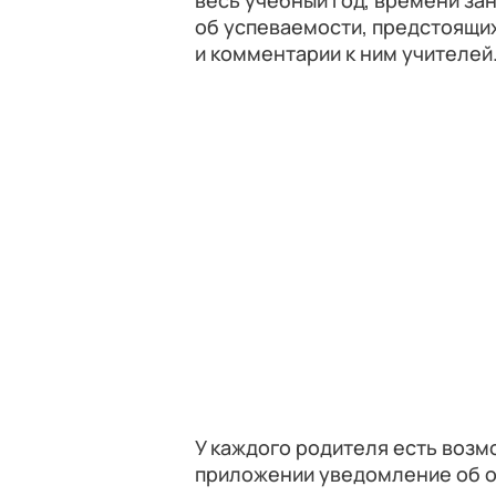
весь учебный год, времени зан
об успеваемости, предстоящи
и комментарии к ним учителей
У каждого родителя есть возм
приложении уведомление об от