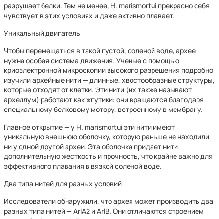
разрушает белки. Тем не менее, H. marismortui прекрасно себя
чувствует в этих условиях и даже активно плавает.
Уникальный двигатель
Чтобы перемещаться в такой густой, соленой воде, архее
нужна особая система движения. Ученые с помощью
криоэлектронной микроскопии высокого разрешения подробно
изучили архейные нити — длинные, хвостообразные структуры,
которые отходят от клетки. Эти нити (их также называют
археллум) работают как жгутики: они вращаются благодаря
специальному белковому мотору, встроенному в мембрану.
Главное открытие — у H. marismortui эти нити имеют
уникальную внешнюю оболочку, которую раньше не находили
ни у одной другой археи. Эта оболочка придает нити
дополнительную жесткость и прочность, что крайне важно для
эффективного плавания в вязкой соленой воде.
Два типа нитей для разных условий
Исследователи обнаружили, что архея может производить два
разных типа нитей — ArlA2 и ArlB. Они отличаются строением