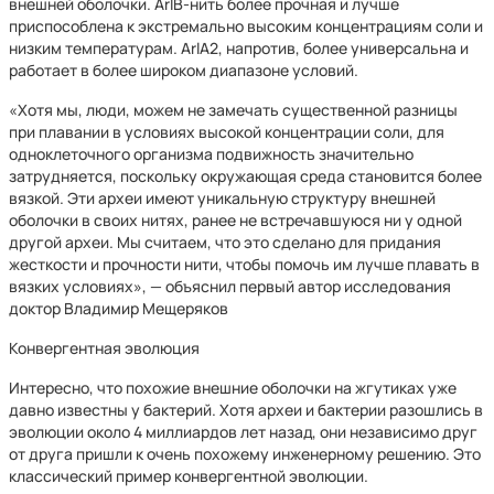
внешней оболочки. ArlB-нить более прочная и лучше
приспособлена к экстремально высоким концентрациям соли и
низким температурам. ArlA2, напротив, более универсальна и
работает в более широком диапазоне условий.
«Хотя мы, люди, можем не замечать существенной разницы
при плавании в условиях высокой концентрации соли, для
одноклеточного организма подвижность значительно
затрудняется, поскольку окружающая среда становится более
вязкой. Эти археи имеют уникальную структуру внешней
оболочки в своих нитях, ранее не встречавшуюся ни у одной
другой археи. Мы считаем, что это сделано для придания
жесткости и прочности нити, чтобы помочь им лучше плавать в
вязких условиях», — объяснил первый автор исследования
доктор Владимир Мещеряков
Конвергентная эволюция
Интересно, что похожие внешние оболочки на жгутиках уже
давно известны у бактерий. Хотя археи и бактерии разошлись в
эволюции около 4 миллиардов лет назад, они независимо друг
от друга пришли к очень похожему инженерному решению. Это
классический пример конвергентной эволюции.