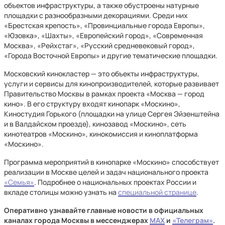
объектов инфраструктуры, а также обустроены натурные
площадки с разнообразными декорациями. Среди них
«Брестская крепость», «Провинциальные города Европы»,
«Юзовка», «Шахты», «Европейский город», «Современная
Москва», «Рейхстаг», «Русский средневековый город»,
«Города Восточной Европы» и другие тематические площадки.
Московский кинокластер — это объекты инфраструктуры,
услуги и сервисы для кинопроизводителей, которые развивает
Правительство Москвы в рамках проекта «Москва — город
кино». В его структуру входят кинопарк «Москино»,
Киностудия Горького (площадки на улице Сергея Эйзенштейна
и в Валдайском проезде), кинозавод «Москино», сеть
кинотеатров «Москино», кинокомиссия и киноплатформа
«Москино».
Программа мероприятий в кинопарке «Москино» способствует
реализации в Москве целей и задач национального проекта
«Семья»
. Подробнее о национальных проектах России и
вкладе столицы можно узнать на
специальной странице
.
Оперативно узнавайте главные новости в официальных
каналах города Москвы в мессенджерах
MAX
и
«Телеграм»
.