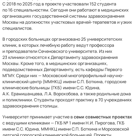
С 2018 по 2025 год в проекте участвовали 152 студента
по 16 специальностям. Сегодня они работают в медицинских
организациях государственной системы здравоохранения
Москвы на должностях участковых врачей-терапевтов и узких
специалистов.
В городских больницах организовано 25 университетских
клиник, в которых лечебную работу ведут профессора
и преподаватели Сеченовского университета. Из них
23 клиники относятся к Департаменту здравоохранения
Москвы. Кроме того, в медицинских организациях,
подведомственных Департаменту, есть кафедры Первого
МГМУ. Среди них — Московский многопрофильный научно-
клинический центр (ММНКЦ) имени С.П. Боткина, городские
клинические больницы (ГКБ) имени С.С. Юдина,
А.К. Ерамишанцева, Л.А. Ворохобова, а также родильные дома
и поликлиники. Студенты проходят практику в 70 учреждениях
здравоохранения столицы.
Университет принимает участие в
семи совместных проектах
с ведущими клиниками — ГКБ № 1 имени Н.И. Пирогова, ГКБ
имени С.С. Юдина, ММНКЦ имени С.П. Боткина и Морозовской
детской городской клинической больницей. Проекты