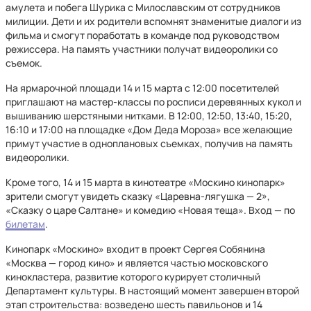
амулета и побега Шурика с Милославским от сотрудников
милиции. Дети и их родители вспомнят знаменитые диалоги из
фильма и смогут поработать в команде под руководством
режиссера. На память участники получат видеоролики со
съемок.
На ярмарочной площади 14 и 15 марта с 12:00 посетителей
приглашают на мастер-классы по росписи деревянных кукол и
вышиванию шерстяными нитками. В 12:00, 12:50, 13:40, 15:20,
16:10 и 17:00 на площадке «Дом Деда Мороза» все желающие
примут участие в одноплановых съемках, получив на память
видеоролики.
Кроме того, 14 и 15 марта в кинотеатре «Москино кинопарк»
зрители смогут увидеть сказку «Царевна-лягушка — 2»,
«Сказку о царе Салтане» и комедию «Новая теща». Вход — по
билетам
.
Кинопарк «Москино» входит в проект Сергея Собянина
«Москва — город кино» и является частью московского
кинокластера, развитие которого курирует столичный
Департамент культуры. В настоящий момент завершен второй
этап строительства: возведено шесть павильонов и 14