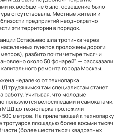
ами их вообще не было, освещение было
ура отсутствовала. Местные жители и
близости предприятий неоднократно
сти эти территории в порядок.
танции Остафьево шла тропинка через
о населенных пунктов проложены дороги
 метров), разбито почти четыре тысячи
тановлено около 50 фонарей", — рассказали
 капитального ремонта города Москвы.
ожена недалеко от технопарка
МЦД трудящимся там специалистам станет
а работу. Учитывая, что молодые
но пользуются велосипедами и самокатами,
ии МЦД до технопарка проложили
500 метров. На прилегающей к технопарку
е тротуаров площадью более восьми тысяч
 части (более шести тысяч квадратных