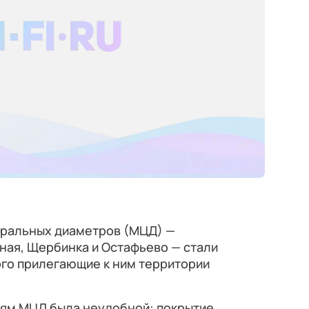
тральных диаметров (МЦД) —
ная, Щербинка и Остафьево — стали
ого прилегающие к ним территории
иям МЦД была неудобной: покрытие