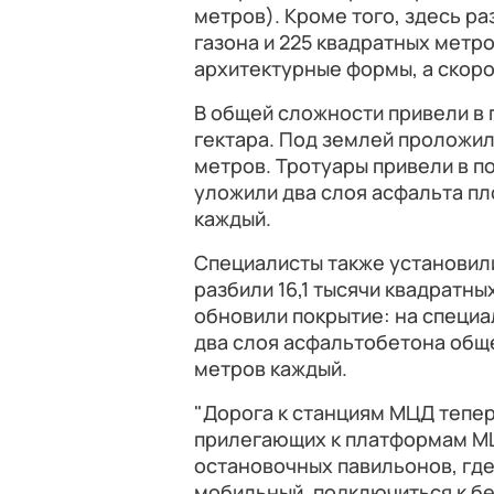
метров). Кроме того, здесь р
газона и 225 квадратных метр
архитектурные формы, а скоро
В общей сложности привели в
гектара. Под землей проложил
метров. Тротуары привели в п
уложили два слоя асфальта пл
каждый.
Специалисты также установили
разбили 16,1 тысячи квадратны
обновили покрытие: на специ
два слоя асфальтобетона общ
метров каждый.
"Дорога к станциям МЦД тепер
прилегающих к платформам МЦ
остановочных павильонов, где
мобильный, подключиться к бес