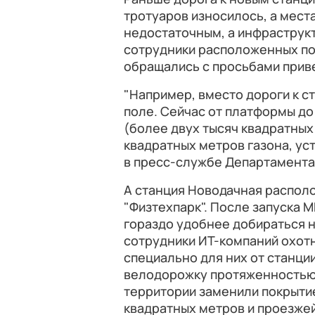
тротуаров износилось, а мест
недостаточным, а инфраструкт
сотрудники расположенных по
обращались с просьбами приве
"Например, вместо дороги к с
поле. Сейчас от платформы д
(более двух тысяч квадратных
квадратных метров газона, ус
в пресс-службе Департамента
А станция Новодачная распол
"Физтехпарк". После запуска 
гораздо удобнее добираться н
сотрудники ИТ-компаний охот
специально для них от станц
велодорожку протяженностью 
территории заменили покрыти
квадратных метров и проезжей