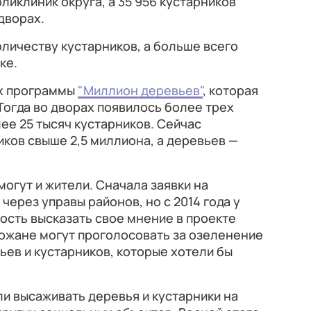
оликлиник округа, а 35 956 кустарников
дворах.
оличеству кустарников, а больше всего
ке.
ах программы
"Миллион деревьев"
, которая
Тогда во дворах появилось более трех
ее 25 тысяч кустарников. Сейчас
ков свыше 2,5 миллиона, а деревьев —
огут и жители. Сначала заявки на
ерез управы районов, но с 2014 года у
сть высказать свое мнение в проекте
рожане могут проголосовать за озеленение
ьев и кустарников, которые хотели бы
али высаживать деревья и кустарники на