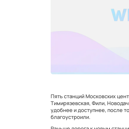
Пять станций Московских цен
Тимирязевская, Фили, Новодач
удобнее и доступнее, после т
благоустроили.
Раньше дорога к новым станц