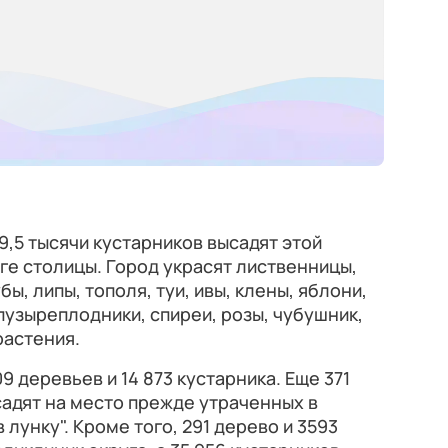
9,5 тысячи кустарников высадят этой
е столицы. Город украсят лиственницы,
бы, липы, тополя, туи, ивы, клены, яблони,
 пузыреплодники, спиреи, розы, чубушник,
растения.
9 деревьев и 14 873 кустарника. Еще 371
садят на место прежде утраченных в
лунку". Кроме того, 291 дерево и 3593