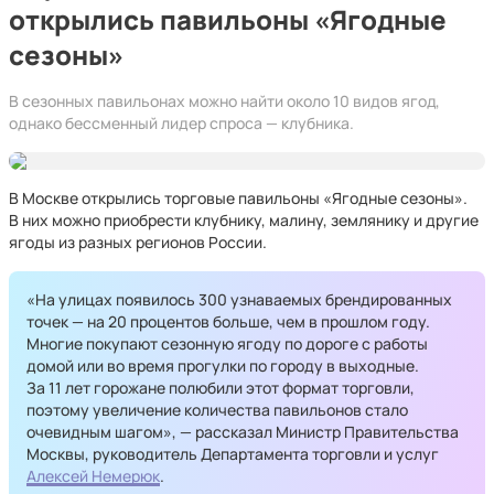
открылись павильоны «Ягодные
сезоны»
В сезонных павильонах можно найти около 10 видов ягод,
однако бессменный лидер спроса — клубника.
В Москве открылись торговые павильоны «Ягодные сезоны».
В них можно приобрести клубнику, малину, землянику и другие
ягоды из разных регионов России.
«На улицах появилось 300 узнаваемых брендированных
точек — на 20 процентов больше, чем в прошлом году.
Многие покупают сезонную ягоду по дороге с работы
домой или во время прогулки по городу в выходные.
За 11 лет горожане полюбили этот формат торговли,
поэтому увеличение количества павильонов стало
очевидным шагом», — рассказал Министр Правительства
Москвы, руководитель Департамента торговли и услуг
Алексей Немерюк
.