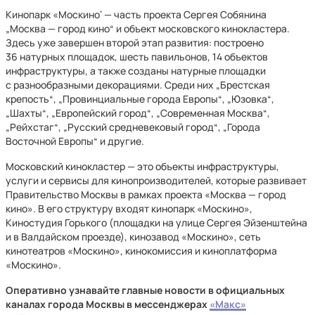
Кинопарк «Москино‘ — часть проекта Сергея Собянина
„Москва — город кино“ и объект московского кинокластера.
Здесь уже завершен второй этап развития: построено
36 натурных площадок, шесть павильонов, 14 объектов
инфраструктуры, а также созданы натурные площадки
с разнообразными декорациями. Среди них „Брестская
крепость“, „Провинциальные города Европы“, „Юзовка“,
„Шахты“, „Европейский город“, „Современная Москва“,
„Рейхстаг“, „Русский средневековый город“, „Города
Восточной Европы“ и другие.
Московский кинокластер — это объекты инфраструктуры,
услуги и сервисы для кинопроизводителей, которые развивает
Правительство Москвы в рамках проекта «Москва — город
кино». В его структуру входят кинопарк «Москино»,
Киностудия Горького (площадки на улице Сергея Эйзенштейна
и в Валдайском проезде), кинозавод «Москино», сеть
кинотеатров «Москино», кинокомиссия и киноплатформа
«Москино».
Оперативно узнавайте главные новости в официальных
каналах города Москвы в мессенджерах
«Макс»