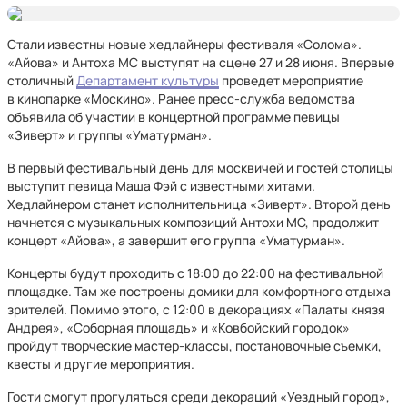
Стали известны новые хедлайнеры фестиваля «Солома».
«Айова» и Антоха МС выступят на сцене 27 и 28 июня. Впервые
столичный
Департамент культуры
проведет мероприятие
в кинопарке «Москино». Ранее пресс-служба ведомства
объявила об участии в концертной программе певицы
«Зиверт» и группы «Уматурман».
В первый фестивальный день для москвичей и гостей столицы
выступит певица Маша Фэй с известными хитами.
Хедлайнером станет исполнительница «Зиверт». Второй день
начнется с музыкальных композиций Антохи МС, продолжит
концерт «Айова», а завершит его группа «Уматурман».
Концерты будут проходить с 18:00 до 22:00 на фестивальной
площадке. Там же построены домики для комфортного отдыха
зрителей. Помимо этого, с 12:00 в декорациях «Палаты князя
Андрея», «Соборная площадь» и «Ковбойский городок»
пройдут творческие мастер-классы, постановочные съемки,
квесты и другие мероприятия.
Гости смогут прогуляться среди декораций «Уездный город»,