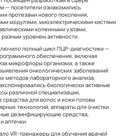
л посвящен разработкам в сфере
ии — посетители ознакомились
ми протезами нового поколения,
ми модулями, миоэлектрическими кистями
авлическими коленными узлами,
 разным уровнем активности.
лючило полный цикл ПЦР-диагностики —
программного обеспечения, включая
иза микрофлоры организма, а также
 выявления онкологических заболеваний
х методов лабораторного анализа.
экспонировались биологически активные
ксы различной специализации,
 средства для волос и кожи головы
рных технологий, аппараты для очистки
ьные дезинфицирующие средства,
и аптечки.
ало VR-тренажеры для обучения врачей