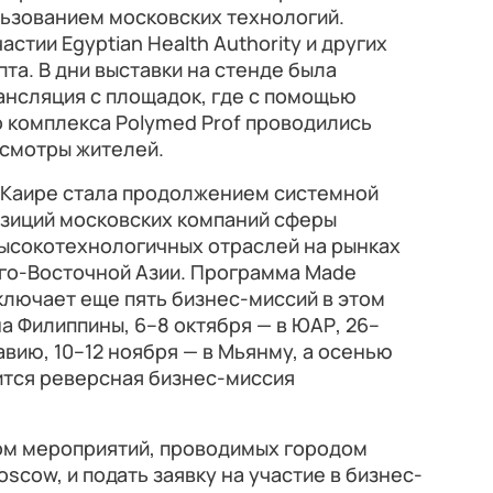
льзованием московских технологий.
стии Egyptian Health Authority и других
та. В дни выставки на стенде была
ансляция с площадок, где с помощью
 комплекса Polymed Prof проводились
смотры жителей.
 в Каире стала продолжением системной
зиций московских компаний сферы
ысокотехнологичных отраслей на рынках
Юго-Восточной Азии. Программа Made
ключает еще пять бизнес-миссий в этом
на Филиппины, 6–8 октября — в ЮАР, 26–
авию, 10–12 ноября — в Мьянму, а осенью
ится реверсная бизнес-миссия
ом мероприятий, проводимых городом
scow, и подать заявку на участие в бизнес-