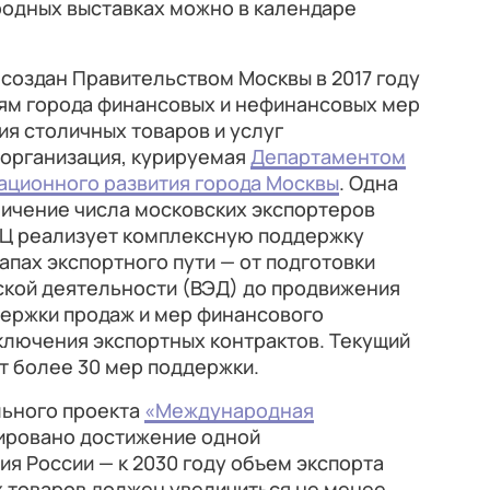
родных выставках можно в календаре
создан Правительством Москвы в 2017 году
ям города финансовых и нефинансовых мер
я столичных товаров и услуг
 организация, курируемая
Департаментом
ационного развития города Москвы
. Одна
личение числа московских экспортеров
МЭЦ реализует комплексную поддержку
апах экспортного пути — от подготовки
кой деятельности (ВЭД) до продвижения
держки продаж и мер финансового
ключения экспортных контрактов. Текущий
 более 30 мер поддержки.
льного проекта
«Международная
ировано достижение одной
ия России — к 2030 году объем экспорта
 товаров должен увеличиться не менее