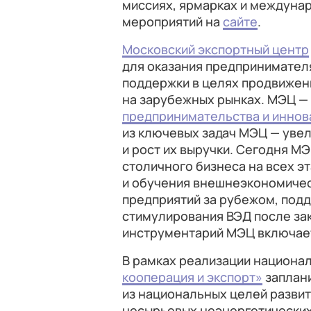
миссиях, ярмарках и междуна
мероприятий на
сайте
.
Московский экспортный центр
для оказания предпринимател
поддержки в целях продвижени
на зарубежных рынках. МЭЦ —
предпринимательства и иннов
из ключевых задач МЭЦ — уве
и рост их выручки. Сегодня 
столичного бизнеса на всех эт
и обучения внешнеэкономичес
предприятий за рубежом, под
стимулирования ВЭД после за
инструментарий МЭЦ включает
В рамках реализации национа
кооперация и экспорт»
заплан
из национальных целей развит
несырьевых неэнергетических