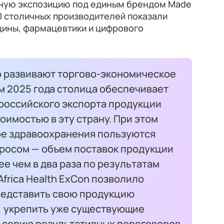
вную экспозицию под единым брендом Made
20 столичных производителей показали
ины, фармацевтики и цифрового
о развивают торгово-экономическое
м 2025 года столица обеспечивает
российского экспорта продукции
оимостью в эту страну. При этом
ре здравоохранения пользуются
просом — объем поставок продукции
ее чем в два раза по результатам
Africa Health ExCon позволило
редставить свою продукцию
 укрепить уже существующие
и серию результативных переговоров