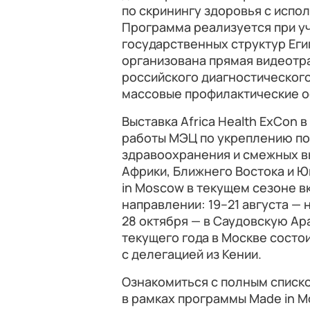
по скринингу здоровья с испо
Программа реализуется при уча
государственных структур Егип
организована прямая видеотр
российского диагностического
массовые профилактические о
Выставка Africa Health ExCon
работы МЭЦ по укреплению по
здравоохранения и смежных в
Африки, Ближнего Востока и 
in Moscow в текущем сезоне в
направлении: 19–21 августа — 
28 октября — в Саудовскую Ар
текущего года в Москве состо
с делегацией из Кении.
Ознакомиться с полным списк
в рамках программы Made in Mo