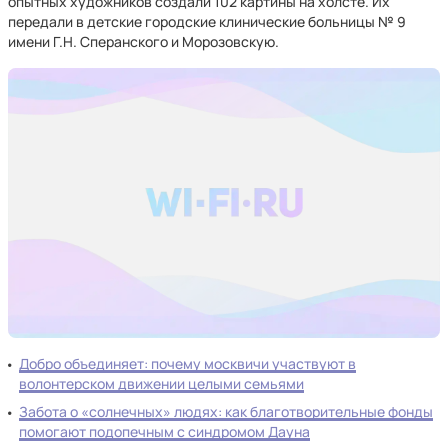
опытных художников создали 102 картины на холсте. Их
передали в детские городские клинические больницы № 9
имени Г.Н. Сперанского и Морозовскую.
Добро объединяет: почему москвичи участвуют в
волонтерском движении целыми семьями
Забота о «солнечных» людях: как благотворительные фонды
помогают подопечным с синдромом Дауна