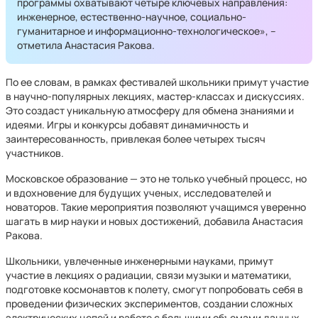
программы охватывают четыре ключевых направления:
инженерное, естественно-научное, социально-
гуманитарное и информационно-технологическое», –
отметила Анастасия Ракова.
По ее словам, в рамках фестивалей школьники примут участие
в научно-популярных лекциях, мастер-классах и дискуссиях.
Это создаст уникальную атмосферу для обмена знаниями и
идеями. Игры и конкурсы добавят динамичность и
заинтересованность, привлекая более четырех тысяч
участников.
Московское образование — это не только учебный процесс, но
и вдохновение для будущих ученых, исследователей и
новаторов. Такие мероприятия позволяют учащимся уверенно
шагать в мир науки и новых достижений, добавила Анастасия
Ракова.
Школьники, увлеченные инженерными науками, примут
участие в лекциях о радиации, связи музыки и математики,
подготовке космонавтов к полету, смогут попробовать себя в
проведении физических экспериментов, создании сложных
электрических цепей и работе с большими объемами данных.