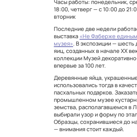
Часы работы: понедельник, сре
18:00, четверг — с 10:00 до 21:
вторник
Последние две недели работае
выставка
«Не Фаберже единым
музея»
. В экспозиции — шест
яиц, созданных в начале ХХ ве
коллекции Музей декоративно
впервые за 100 лет.
Деревянные яйца, украшенные
использовались тогда в качес
пасхальных подарков. Заказат
промышленном музее кустарны
земства, располагавшемся в 
выбирали узор и форму по эт
Образцы, сохранившиеся до н
— внимания стоит каждый.