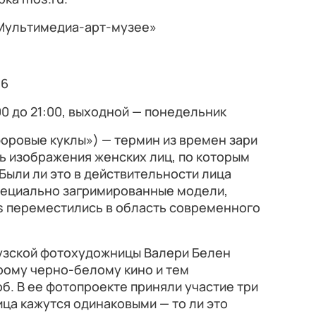
 «Мультимедиа-арт-музее»
16
00 до 21:00, выходной — понедельник
форовые куклы») — термин из времен зари
ь изображения женских лиц, по которым
Были ли это в действительности лица
пециально загримированные модели,
rls переместились в область современного
зской фотохудожницы Валери Белен
рому черно-белому кино и тем
. В ее фотопроекте приняли участие три
ица кажутся одинаковыми — то ли это