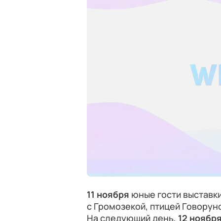
11 ноября
юные гости выставки
с Громозекой, птицей Говору
На следующий день,
12 ноябр