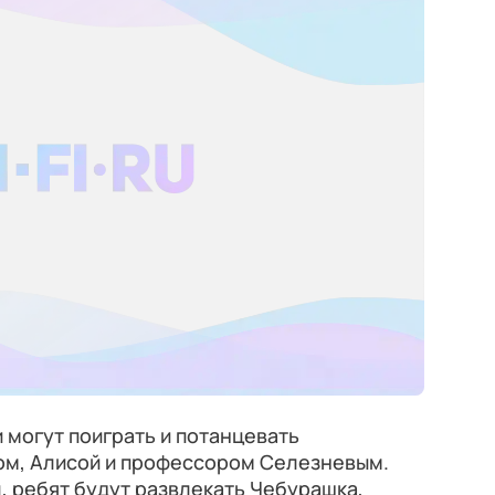
 могут поиграть и потанцевать
ном, Алисой и профессором Селезневым.
я
, ребят будут развлекать Чебурашка,