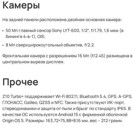
Камеры
На задней панели расположена двойная основная камера:
50 Мп главный сенсор Sony LYT-600, 1/2″, f/1.79, 1,6 мкм (в
бининге 4-в-1), OIS;
8 Мп сверхширокоугольный объектив, f/2.2.
Фронтальная камера с разрешением 16 Мп (f/2.45) размещена в
центральном вырезе дисплея.
Прочее
Z10 Turbo+ поддерживает Wi-Fi 802.11, Bluetooth 5.4, GPS, A-GPS,
ГЛОНАСС, Galileo, QZSS и NFC. Также присутствуют ИК-порт,
стереодинамики и защита от пыли и брызг по стандарту IP65. В
качестве ОС используется Android 15 с фирменной оболочкой
Origin OS 5. Размеры: 163,72×75,88×8,16 мм, вес – 212 грамм.