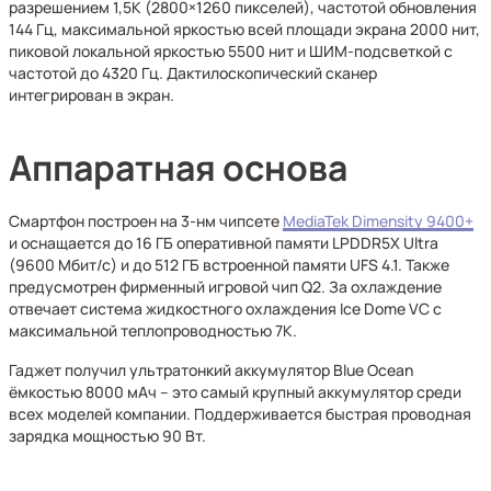
разрешением 1,5K (2800×1260 пикселей), частотой обновления
144 Гц, максимальной яркостью всей площади экрана 2000 нит,
пиковой локальной яркостью 5500 нит и ШИМ-подсветкой с
частотой до 4320 Гц. Дактилоскопический сканер
интегрирован в экран.
Аппаратная основа
Смартфон построен на 3-нм чипсете
MediaTek Dimensity 9400+
и оснащается до 16 ГБ оперативной памяти LPDDR5X Ultra
(9600 Мбит/с) и до 512 ГБ встроенной памяти UFS 4.1. Также
предусмотрен фирменный игровой чип Q2. За охлаждение
отвечает система жидкостного охлаждения Ice Dome VC с
максимальной теплопроводностью 7K.
Гаджет получил ультратонкий аккумулятор Blue Ocean
ёмкостью 8000 мАч – это самый крупный аккумулятор среди
всех моделей компании. Поддерживается быстрая проводная
зарядка мощностью 90 Вт.