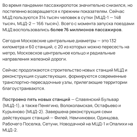
Во время пандемии пассажиропоток значительно снизился, но
постепенно возвращается к прежним показателям. Сейчас
МЦД пользуются 314 тысяч человек в сутки (МЦД-1 — 148
тысяч, МЦД-2 — 166 тысяч). Всего с момента запуска поездами
МЦД воспользовались
более 76 миллионов пассажиров
.
Сегодня Московские центральные диаметры — это 132
километра и 60 станций, с 20 из которых можно пересесть на
метро, Московское центральное кольцо и радиальные
направления железной дороги.
Сейчас продолжаются строительство новых станций МЦД и
реконструкция существующих, формируются современные
транспортно-пересадочные узлы, прилегающие территории
благоустраиваются.
Построено пять новых станций
— Славянский Бульвар
(МЦД-1), а также Пенягино, Волоколамская, Остафьево и
Курьяново (МЦД-2). Завершена реконструкция семи
действующих станций — Филей, Немчиновки, Одинцова,
Рабочего Поселка, Сетуни, Новодачной на МЦД-1 и Опалихи на
МЦД-2.