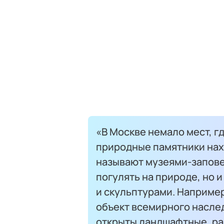
«В Москве немало мест, г
природные памятники нах
называют музеями-запове
погулять на природе, но
и скульптурами. Наприме
объект всемирного насле
открыты ландшафтные, рай