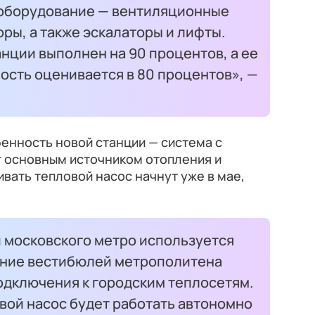
 оборудование — вентиляционные
ры, а также эскалаторы и лифты.
нции выполнен на 90 процентов, а ее
ость оценивается в 80 процентов», —
енность новой станции — система с
т основным источником отопления и
вать тепловой насос начнут уже в мае,
и московского метро используется
ение вестибюлей метрополитена
одключения к городским теплосетям.
вой насос будет работать автономно