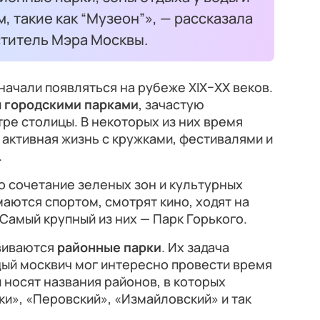
, такие как “Музеон”», — рассказала
ститель Мэра Москвы.
ачали появляться на рубеже XIX–XX веков.
и
городскими парками
, зачастую
е столицы. В некоторых из них время
 активная жизнь с кружками, фестивалями и
.
о сочетание зеленых зон и культурных
маются спортом, смотрят кино, ходят на
 Самый крупный из них — Парк Горького.
звиваются
районные парки
. Их задача
дый москвич мог интересно провести время
 носят названия районов, в которых
и», «Перовский», «Измайловский» и так