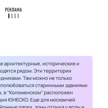
де архитектурные, исторические и
одятся рядом. Эти территории
дниками. Там можно не только
 и полюбоваться старинными зданиями
р, в “Коломенском” расположен
дия ЮНЕСКО. Еще для москвичей
онные парки, зоны отдыха у воды и