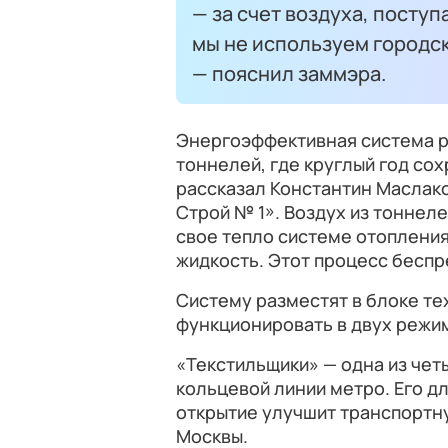
— за счет воздуха, поступ
мы не используем городс
— пояснил заммэра.
Энергоэффективная система ра
тоннелей, где круглый год со
рассказал Константин Маслак
Строй № 1». Воздух из тоннел
свое тепло системе отоплени
жидкость. Этот процесс беспр
Систему разместят в блоке те
функционировать в двух режим
«Текстильщики» — одна из чет
кольцевой линии метро. Его дл
открытие улучшит транспортн
Москвы.