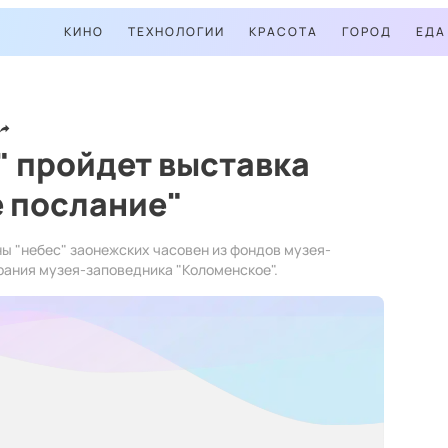
КИНО
ТЕХНОЛОГИИ
КРАСОТА
ГОРОД
ЕДА
" пройдет выставка
е послание"
ы "небес" заонежских часовен из фондов музея-
рания музея-заповедника "Коломенское".