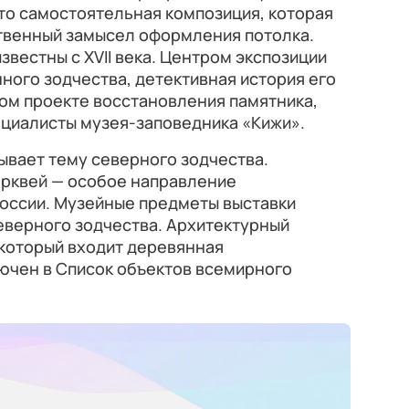
это самостоятельная композиция, которая
твенный замысел оформления потолка.
звестны с XVII века. Центром экспозиции
ного зодчества, детективная история его
ном проекте восстановления памятника,
ециалисты музея-заповедника «Кижи».
ывает тему северного зодчества.
рквей — особое направление
России. Музейные предметы выставки
верного зодчества. Архитектурный
 который входит деревянная
ючен в Список объектов всемирного