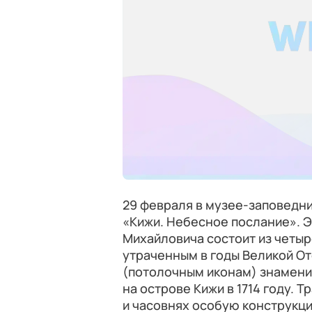
29 февраля в музее-заповедн
«Кижи. Небесное послание». Э
Михайловича состоит из четы
утраченным в годы Великой О
(потолочным иконам) знамени
на острове Кижи в 1714 году.
и часовнях особую конструкц