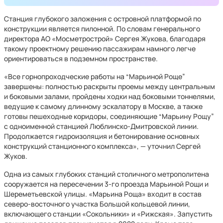
Станция глубокого заложения с островной платформой по
конструкции является пилонной. По словам генерального
директора АО «Мосметрострой» Сергея Жукова, благодаря
такому проектному решению пассажирам намного легче
ориентироваться в подземном пространстве.
«Все горнопроходческие работы на “Марьиной Роще”
завершены: полностью раскрыты проемы между центральным
и боковыми залами, пройдены ходки над боковыми тоннелями,
ведущие к самому длинному эскалатору в Москве, а также
готовы пешеходные коридоры, соединяющие “Марьину Рощу”
с одноименной станцией Люблинско-Дмитровской линии.
Продолжается гидроизоляция и бетонирование основных
конструкций станционного комплекса», — уточнил Сергей
Жуков.
Одна из самых глубоких станций столичного метрополитена
сооружается на пересечении 3-го проезда Марьиной Рощи и
Шереметьевской улицы. «Марьина Роща» входит в состав
северо-восточного участка Большой кольцевой линии,
включающего станции «Сокольники» и «Рижская». Запустить