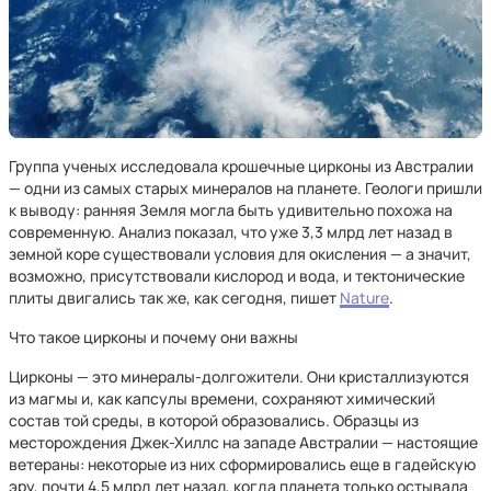
Группа ученых исследовала крошечные цирконы из Австралии
— одни из самых старых минералов на планете. Геологи пришли
к выводу: ранняя Земля могла быть удивительно похожа на
современную. Анализ показал, что уже 3,3 млрд лет назад в
земной коре существовали условия для окисления — а значит,
возможно, присутствовали кислород и вода, и тектонические
плиты двигались так же, как сегодня, пишет
Nature
.
Что такое цирконы и почему они важны
Цирконы — это минералы-долгожители. Они кристаллизуются
из магмы и, как капсулы времени, сохраняют химический
состав той среды, в которой образовались. Образцы из
месторождения Джек-Хиллс на западе Австралии — настоящие
ветераны: некоторые из них сформировались еще в гадейскую
эру, почти 4,5 млрд лет назад, когда планета только остывала