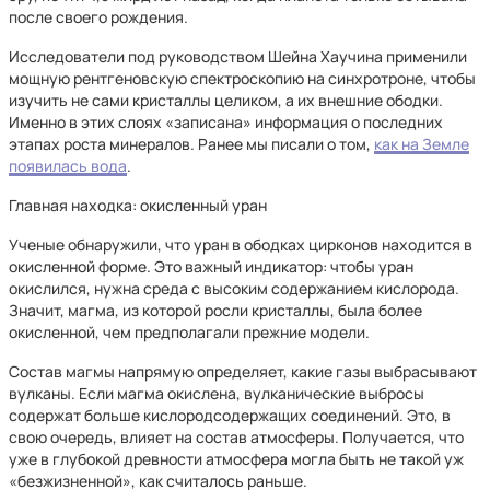
после своего рождения.
Исследователи под руководством Шейна Хаучина применили
мощную рентгеновскую спектроскопию на синхротроне, чтобы
изучить не сами кристаллы целиком, а их внешние ободки.
Именно в этих слоях «записана» информация о последних
этапах роста минералов. Ранее мы писали о том,
как на Земле
появилась вода
.
Главная находка: окисленный уран
Ученые обнаружили, что уран в ободках цирконов находится в
окисленной форме. Это важный индикатор: чтобы уран
окислился, нужна среда с высоким содержанием кислорода.
Значит, магма, из которой росли кристаллы, была более
окисленной, чем предполагали прежние модели.
Состав магмы напрямую определяет, какие газы выбрасывают
вулканы. Если магма окислена, вулканические выбросы
содержат больше кислородсодержащих соединений. Это, в
свою очередь, влияет на состав атмосферы. Получается, что
уже в глубокой древности атмосфера могла быть не такой уж
«безжизненной», как считалось раньше.