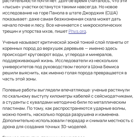
растительности почти нет. Долгое время считалось, что эти
«лысые» участки останутся такими навсегда. Но новое
исследование на горе Панола в штате Джорджия (США)
показывает: даже самая безжизненная скала может дать
начало почве и лесу. Все начинается с микроскопических
трещин и упорства мхов, пишет
Phys.org
.
Ученые называют критической зоной тонкий слой планеты от
коренных пород до верхушек деревьев — именно здесь
происходит круговорот воды, углерода и минералов,
поддерживающий жизнь. Исследователи из нескольких
университетов под руководством геолога Шона Бемиса
решили выяснить, как именно голая порода превращается в
часть этой зоны.
Полевые работы выглядели впечатляюще: ученые растянули
по скальному выступу километры кабелей с сейсмодатчиками,
а студенты с кувалдами методично били по металлическим
пластинам. По тому, как распространяются ударные волны,
можно понять, насколько порода разрушена и изменена.
Дополнительно использовали георадар и снимали местность с
дрона для создания точных 3D-моделей.