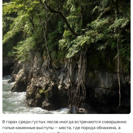
В горах среди густых лесов иногда встречаются совершенно
голые каменные выступы — места, где порода обнажена, а