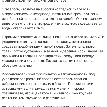
Главное открытие: трещины решают все
Оказалось, что даже на абсолютно гладкой скале есть
микроскопические неоднородности: тонкие прожилки, зоны
ослабленной породы, едва заметные желоба. Они по-разному
выветриваются, и в этих крошечных впадинах задерживается
вода и скапливается пыль.
Первыми приходят мхи и лишайники — им многого не надо. Они
удерживают влагу, накапливают органику, постепенно
создавая подобие примитивной почвы. Затем появляются
травы, потом кустарники, а за ними и деревья. Корни деревьев
проникают в трещины, расширяют их, разрушают породу
механически и химически. Так шаг за шагом голая скала
обрастает жизнью.
Исследователи обнаружили четкую закономерность: под
участками без растений порода оставалась плотной,
сейсмические волны проходили быстро. Под «зелеными
островками» волны замедлялись — значит, порода
трещиновата, насыщена корнями и влагой. Чем крупнее
растение, тем глубже зона разрушения.
Авторы делают важный вывод: инициирует процесс геология —