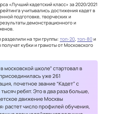
рса «Лучший кадетский класс» за 2020/2021
 рейтинга учитывались достижения кадет в
енной подготовке, творческих и
 результаты демонстрационного и
менов.
 разделили на три группы:
топ-20
,
топ-80
и
ы получат кубки и грамоты от Московского
 в московской школе” стартовал в
у присоединилась уже 261
ция, почетное звание “Кадет” с
тысяч ребят. Это в два раза больше,
адетское движение Москвы
я: растет число профилей обучения,