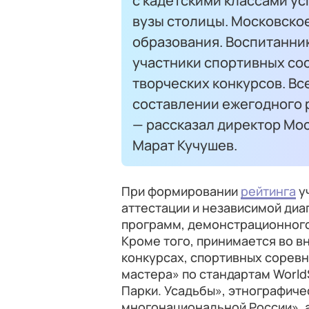
с кадетскими классами у
вузы столицы. Московское
образования. Воспитанни
участники спортивных сос
творческих конкурсов. Вс
составлении ежегодного р
— рассказал директор Мо
Марат Кучушев.
При формировании
рейтинга
у
аттестации и независимой диа
программ, демонстрационного
Кроме того, принимается во в
конкурсах, спортивных сорев
мастера» по стандартам WorldS
Парки. Усадьбы», этнографич
многонациональной России», а