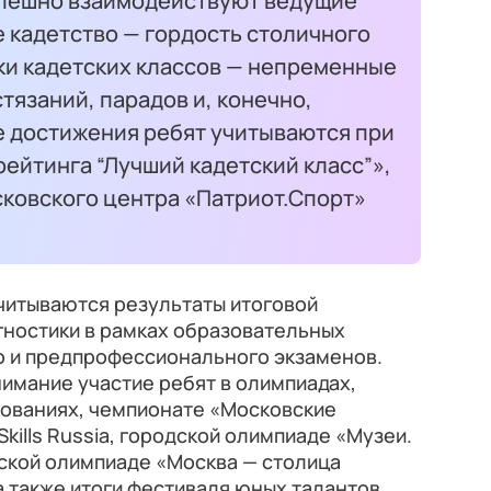
спешно взаимодействуют ведущие
 кадетство — гордость столичного
ки кадетских классов — непременные
тязаний, парадов и, конечно,
е достижения ребят учитываются при
ейтинга “Лучший кадетский класс”»,
сковского центра «Патриот.Спорт»
читываются результаты итоговой
гностики в рамках образовательных
 и предпрофессионального экзаменов.
нимание участие ребят в олимпиадах,
нованиях, чемпионате «Московские
kills Russia, городской олимпиаде «Музеи.
еской олимпиаде «Москва — столица
 также итоги фестиваля юных талантов