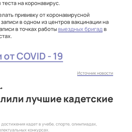
теста на коронавирус.
елать прививку от коронавирусной
записи в одном из центров вакцинации на
записи в точках работы
выездных бригад
в
стах.
и от
COVID
-
19
Источник новости
елили лучшие кадетские
достижения кадет в учебе, спорте, олимпиадах,
ллектуальных конкурсах.