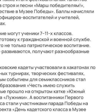
а строя и песни «Марш победителям!»,
ествие в Музее Победы». Баллы начисляли
офицеров-воспитателей и учителей,
ах.
ие могут ученики 7–11-х классов.
отовку к гражданской и военной службе.
то не только патриотическое воспитание.
 развиваются, получают разнообразные
овские кадеты участвовали в хакатонах по
ных турнирах, творческих фестивалях,
ым событием для семиклассников стал
образования «Честь имею служить
вые прошло на открытом катке «Южный
а «Лужники». А воспитанники Первого
са стали участниками парада Победы на
оекта «День кадетского класса в Музее