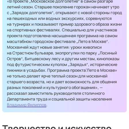
«В проекте „Московское долголетие“ в самом разгаре
летний сезон. Старшее поколение горожан начинает утро
с „Зарядок долголетия“, открывают с новой стороны город
на пешеходных или водных экскурсиях, соревнуются
на турнирах и показывают пример здорового образа жизни
на спортивных фестивалях. Специально для участников
проекта подготовлена насыщенная программа на самом
масштабном городском фестивале „Лето в Москве“.
Москвичей ждут новые занятия: уроки живописи
на Страстном бульваре, экопрогулки по парку „Лосиный
Остров“, Битцевскому лесу и другим местам, кинопоказы
под футуристическим куполом „Зарядья“, исторические
пикники в усадьбах. Программа проекта‘Лето в Москве»
не только делает ярче теплый сезон для москвичей
старшего возраста, но и дает возможность для общения
разных поколений и культурного обогащения», —
рассказал заместитель руководителя столичного
Департамента труда и социальной защиты населения
Владимир Филиппов
.
Творчество и искусство