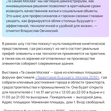
„Та самая Москва“ мы наглядно демонстрируем, как
инновационные решения позволяют в кратчайшие сроки
возводить качественное жилье и социальные объекты.
Это шанс для профессионалов и горожан своими глазами
увидеть, как формируется облик столицы будущего —
эффективной, технологичной и удобной для жизни», —
отметил Владислав Овчинский.
В рамках шоу гостям покажут мультимедийное кинетическое
представление, где расскажут, из чего состоят реальные
префаб-элементы и как технология применяется на практике,
а также как из заранее изготовленных на производстве
элементов собирают современные здания.
Выставка «Та самая Москва‘ — одна из ключевых площадок
форума-фестиваля
«Территория будущего. Москва 2030»
, где
собрали ключевые достижения города в области транспорта,
градостроительства и промышленности. Она будет открыта
для посетителей с 1 по 31 августа с 12:00 до 22:00 в будни и с
11:00 до 21:00 по выходным. Понедельник — выходной день.
Адрес площадки: Манежная площадь, дом 1. Вход свободный.
«Территория будущего. Москва 2030‘ — это возможность