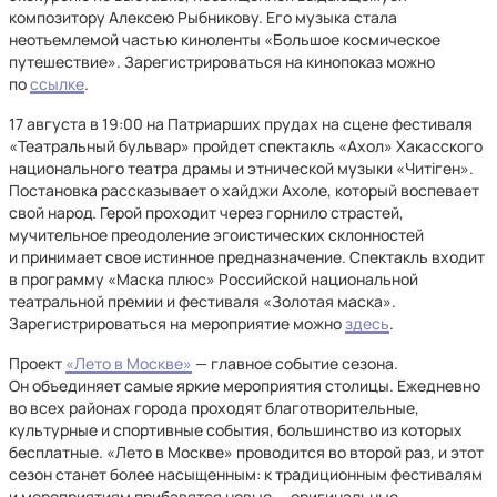
композитору Алексею Рыбникову. Его музыка стала
неотъемлемой частью киноленты «Большое космическое
путешествие». Зарегистрироваться на кинопоказ можно
по
ссылке
.
17 августа в 19:00 на Патриарших прудах на сцене фестиваля
«Театральный бульвар» пройдет спектакль «Ахол» Хакасского
национального театра драмы и этнической музыки «Читiген».
Постановка рассказывает о хайджи Ахоле, который воспевает
свой народ. Герой проходит через горнило страстей,
мучительное преодоление эгоистических склонностей
и принимает свое истинное предназначение. Спектакль входит
в программу «Маска плюс» Российской национальной
театральной премии и фестиваля «Золотая маска».
Зарегистрироваться на мероприятие можно
здесь
.
Проект
«Лето в Москве»
— главное событие сезона.
Он объединяет самые яркие мероприятия столицы. Ежедневно
во всех районах города проходят благотворительные,
культурные и спортивные события, большинство из которых
бесплатные. «Лето в Москве» проводится во второй раз, и этот
сезон станет более насыщенным: к традиционным фестивалям
и мероприятиям прибавятся новые — оригинальные